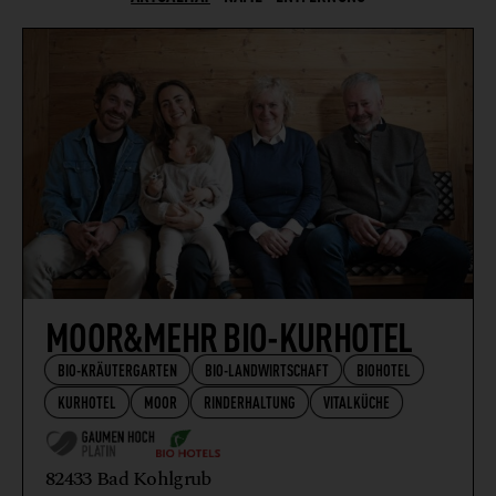
BW
CATERING
BY
EISSALON
KÄRNTEN
EVENTLOCATION
NIEDERÖSTERREICH
FINE DINING
OBERÖSTERREICH
FRÜHSTÜCK
SALZBURG
GASTHAUS
STEIERMARK
HEURIGER
TIROL
HOTEL
WIEN
HÜTTE
MOOR&MEHR BIO-KURHOTEL
PATISSERIE
BIO-KRÄUTERGARTEN
BIO-LANDWIRTSCHAFT
BIOHOTEL
PRIVATE-DINING
KURHOTEL
MOOR
RINDERHALTUNG
VITALKÜCHE
RESTAURANT
WEINBAU
82433 Bad Kohlgrub