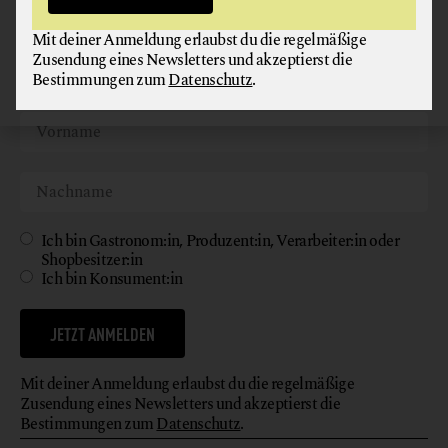
Werde jetzt Teil unserer Bewegung und melde dich für
unseren kostenlosen Newsletter an!
Mit deiner Anmeldung erlaubst du die regelmäßige
Zusendung eines Newsletters und akzeptierst die
Bestimmungen zum
Datenschutz
.
Ich bin Gastronom:in, Produzent:in, Verarbeiter:in oder
Shopbesitzer:in
Ich bin Konsument:in
JETZT ANMELDEN
Mit deiner Anmeldung erlaubst du die regelmäßige
Zusendung eines Newsletters und akzeptierst die
Bestimmungen zum
Datenschutz
.