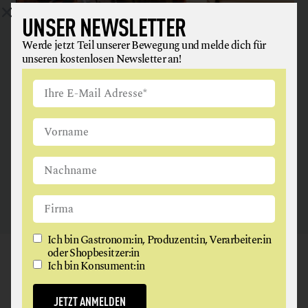
UNSER NEWSLETTER
Werde jetzt Teil unserer Bewegung und melde dich für
ANGUS & ARTHUR
unseren kostenlosen Newsletter an!
FLEISCH + FLEISCHERZEUGNISSE
2326 Maria Lanzendorf
Ich bin Gastronom:in, Produzent:in, Verarbeiter:in
oder Shopbesitzer:in
GAUMEN HOCH
Ich bin Konsument:in
NEWSLETTER
JETZT ANMELDEN