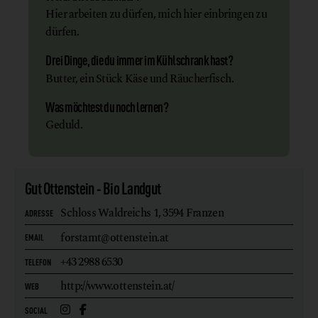
Hier arbeiten zu dürfen, mich hier einbringen zu
dürfen.
Drei Dinge, die du immer im Kühlschrank hast?
Butter, ein Stück Käse und Räucherfisch.
Was möchtest du noch lernen?
Geduld.
Gut Ottenstein - Bio Landgut
Schloss Waldreichs 1,
3594 Franzen
ADRESSE
forstamt@ottenstein.at
EMAIL
+43 2988 6530
TELEFON
http://www.ottenstein.at/
WEB
SOCIAL