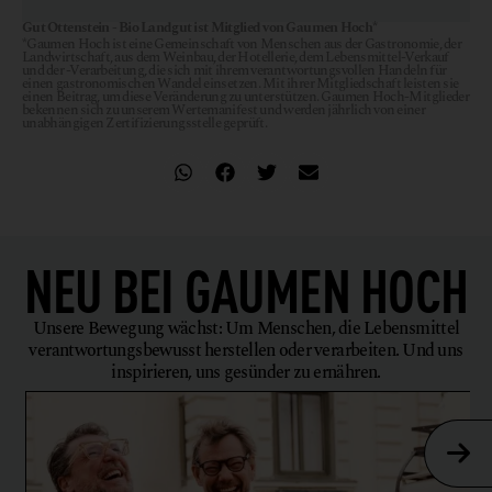
Gut Ottenstein - Bio Landgut ist Mitglied von Gaumen Hoch*
*Gaumen Hoch ist eine Gemeinschaft von Menschen aus der Gastronomie, der
Landwirtschaft, aus dem Weinbau, der Hotellerie, dem Lebensmittel-Verkauf
und der -Verarbeitung, die sich mit ihrem verantwortungsvollen Handeln für
einen gastronomischen Wandel einsetzen. Mit ihrer Mitgliedschaft leisten sie
einen Beitrag, um diese Veränderung zu unterstützen. Gaumen Hoch-Mitglieder
bekennen sich zu unserem Wertemanifest und werden jährlich von einer
unabhängigen Zertifizierungsstelle geprüft.
NEU BEI
GAUMEN HOCH
Unsere Bewegung wächst: Um Menschen, die Lebensmittel
verantwortungsbewusst herstellen oder verarbeiten. Und uns
inspirieren, uns gesünder zu ernähren.