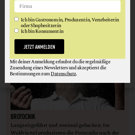
werden das ganze Jahr über gezüchtet. Wenn die
Teiche der Kälte wegen aber frieren oder das Wasser
aufgrund von Hitze zu warm wird, wird ein Eingreifen
Ich bin Gastronom:in, Produzent:in, Verarbeiter:in
in die Anlagen unmöglich.
oder Shopbesitzer:in
Ich bin Konsument:in
JETZT ANMELDEN
Mit deiner Anmeldung erlaubst du die regelmäßige
Zusendung eines Newsletters und akzeptierst die
Bestimmungen zum
Datenschutz
.
BROTOCNIK
Langzeitgeführt und zweimal gebacken: Im
Waldviertel produzieren die Potocniks nach der