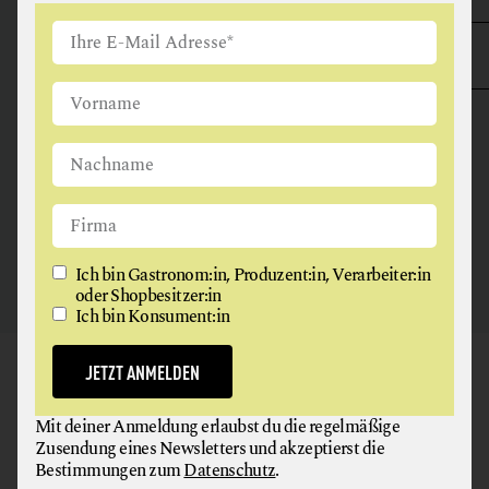
VEGETARISCHE + VEGANE ERZEUGNISSE
WEIN
WILDFLEISCH + WILDFLEISCHERZEUGNISSE
ANGUS & ARTHUR
FLEISCH + FLEISCHERZEUGNISSE
2326 Maria Lanzendorf
Ich bin Gastronom:in, Produzent:in, Verarbeiter:in
oder Shopbesitzer:in
Ich bin Konsument:in
JETZT ANMELDEN
GAUMEN HOCH
NEWSLETTER
Mit deiner Anmeldung erlaubst du die regelmäßige
Zusendung eines Newsletters und akzeptierst die
Werde jetzt Teil unserer Bewegung und melde dich für
Bestimmungen zum
Datenschutz
.
unseren kostenlosen Newsletter an!