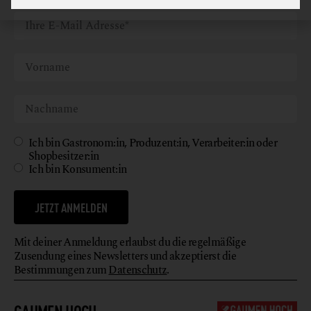
Ich bin Gastronom:in, Produzent:in, Verarbeiter:in oder
Shopbesitzer:in
Ich bin Konsument:in
JETZT ANMELDEN
Mit deiner Anmeldung erlaubst du die regelmäßige
Zusendung eines Newsletters und akzeptierst die
Bestimmungen zum
Datenschutz
.
GAUMEN HOCH