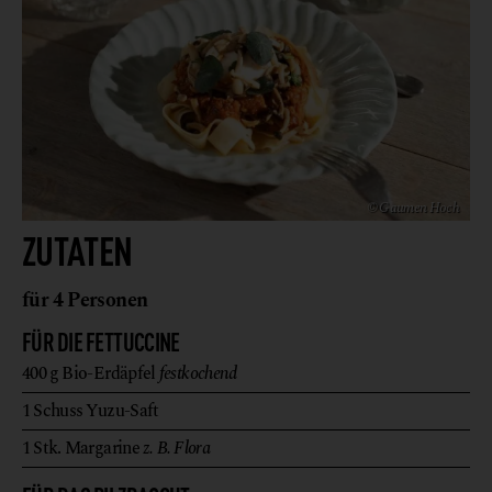
© Gaumen Hoch
ZUTATEN
für 4 Personen
FÜR DIE FETTUCCINE
400
g
Bio-Erdäpfel
festkochend
1
Schuss
Yuzu-Saft
1
Stk.
Margarine
z. B. Flora