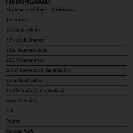
FÜR DAS PILZRAGOUT
1
kg
Kräuterseitlinge
z. B. Pilzbrüder
4
Karotten
1/2
Knolle
Sellerie
3
Zwiebeln
Brunoise
1
Stk.
Staudensellerie
2
EL
Tomatenmark
250
ml
Rotwein
z. B. Blaufränkisch
2
Knoblauchzehen
1
L
Pilzfond
(oder Gemüsefond)
etwas
Thymian
Salz
Pfeffer
Majoran
frisch