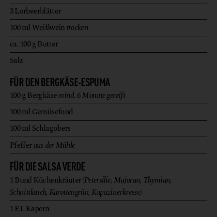
3
Lorbeerblätter
100
ml
Weißwein
trocken
ca. 100
g
Butter
Salz
FÜR DEN BERGKÄSE-ESPUMA
100
g
Bergkäse
mind. 6 Monate gereift
100
ml
Gemüsefond
100
ml
Schlagobers
Pfeffer
aus der Mühle
FÜR DIE SALSA VERDE
1
Bund
Küchenkräuter
(Petersilie, Majoran, Thymian,
Schnittlauch, Karottengrün, Kapuzinerkresse)
1
EL
Kapern