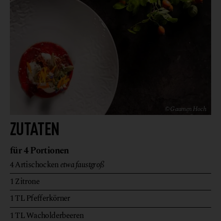
© Gaumen Hoch
ZUTATEN
für 4 Portionen
4
Artischocken
etwa faustgroß
1
Zitrone
1
TL
Pfefferkörner
1
TL
Wacholderbeeren