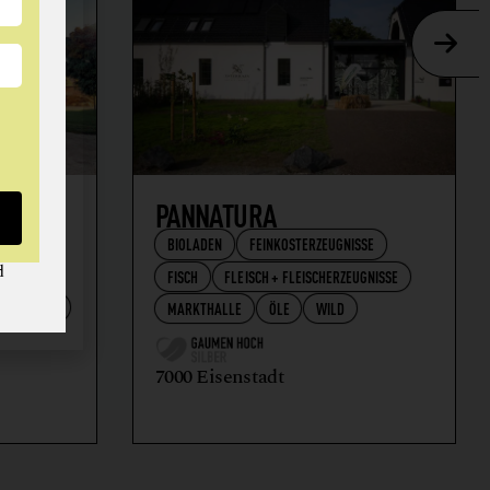
AFT
PANNATURA
BIOLADEN
FEINKOSTERZEUGNISSE
d
FISCH
FLEISCH + FLEISCHERZEUGNISSE
RZEUGNISSE
MARKTHALLE
ÖLE
WILD
7000 Eisenstadt