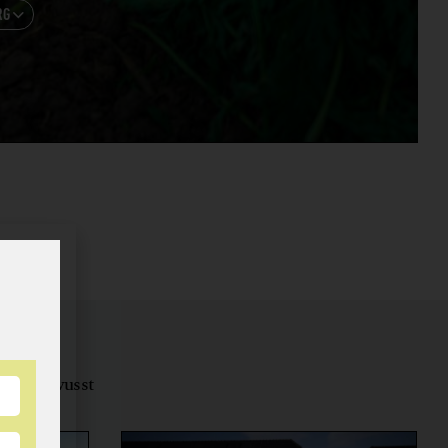
RG

tungsbewusst
ernähren.