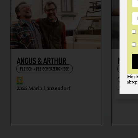
ANGUS & ARTHUR
NIKOL
FLEISCH + FLEISCHERZEUGNISSE
WEIN
Mit d
akzep
2326 Maria Lanzendorf
3512 Ma