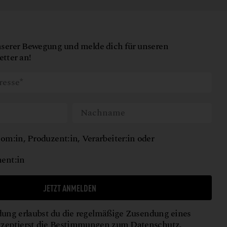
nserer Bewegung und melde dich für unseren
tter an!
om:in, Produzent:in, Verarbeiter:in oder
ent:in
JETZT ANMELDEN
ung erlaubst du die regelmäßige Zusendung eines
kzeptierst die Bestimmungen zum
Datenschutz
.