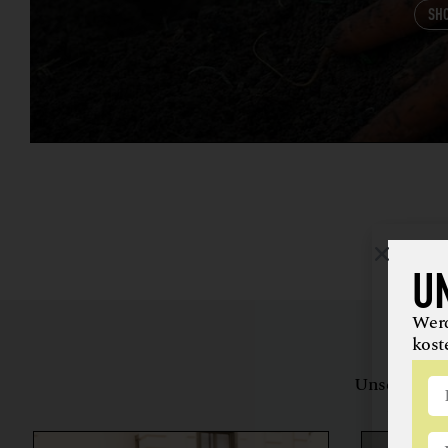
SH
U
Werd
kost
Unsere Bewe
herstell