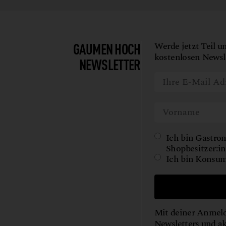
SHOYU
TEE
WILD
GAUMEN HOCH
Werde jetzt Teil u
WORKSHOPS
kostenlosen Newsle
NEWSLETTER
Ich bin Gastron
Shopbesitzer:in
Ich bin Konsum
Mit deiner Anmeld
Newsletters und a