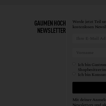
SHOYU
TEE
WILD
GAUMEN HOCH
Werde jetzt Teil u
WORKSHOPS
kostenlosen Newsle
NEWSLETTER
Ich bin Gastron
Shopbesitzer:in
Ich bin Konsum
Mit deiner Anmeld
Newsletters und a