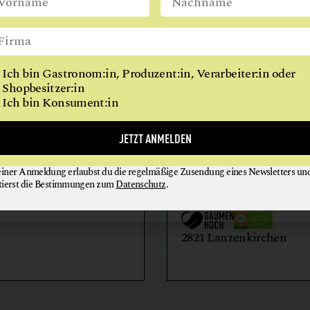
GETRÄNKE
WIEN
GETREIDE
GEWÜRZE
Ich bin Gastronom:in, Produzent:in, Verarbeiter:in oder
KAFFEE
Shopbesitzer:in
Ich bin Konsument:in
KOCHKURSE
MARKTHALLE
AIHOF
BIO-LANDWIRTSCH
JETZT ANMELDEN
MEHL
LILIENHOF
MILCH + MILCHERZEUGNISSE
einer Anmeldung erlaubst du die regelmäßige Zusendung eines Newsletters un
EIER + EIPRODUKTE
GEMÜSE
tierst die Bestimmungen zum
Datenschutz
.
MISO
GETRÄNKE
HONIG + IMKEREIE
utern an der Donau
ÖLE
2821 Lanzenkirchen
REIS
SCHAFKÄSE
SCHOKOLADE