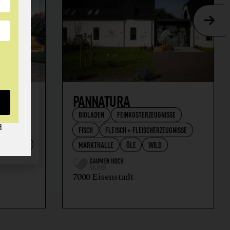
AFT
PANNATURA
BIOLADEN
FEINKOSTERZEUGNISSE
d
FISCH
FLEISCH + FLEISCHERZEUGNISSE
RZEUGNISSE
MARKTHALLE
ÖLE
WILD
7000 Eisenstadt