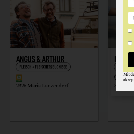
ANGUS & ARTHUR
NIKOL
FLEISCH + FLEISCHERZEUGNISSE
WEIN
Mit d
akzep
2326 Maria Lanzendorf
3512 Ma