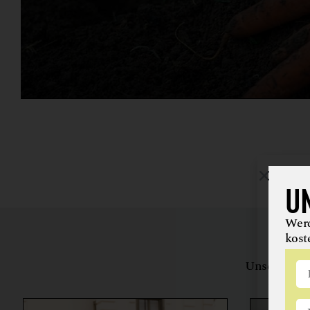
U
Werd
kost
Unsere Bewe
herstell