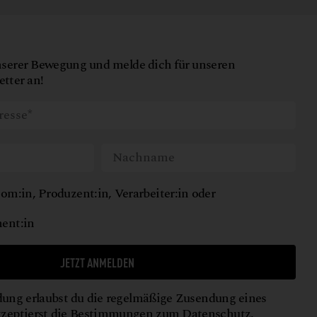
nserer Bewegung und melde dich für unseren
tter an!
om:in, Produzent:in, Verarbeiter:in oder
ent:in
JETZT ANMELDEN
ung erlaubst du die regelmäßige Zusendung eines
kzeptierst die Bestimmungen zum
Datenschutz
.