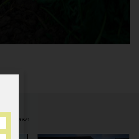
tungsbewusst
ernähren.