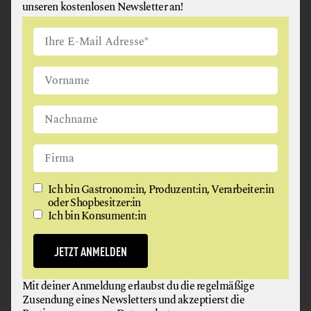
MEHL
unseren kostenlosen Newsletter an!
MILCH + MILCHERZEUGNISSE
MISO
ANGUS & ARTHUR
ÖLE
FLEISCH + FLEISCHERZEUGNISSE
REIS
SCHAFKÄSE
2326 Maria Lanzendorf
SCHOKOLADE
SHOYU
TEE
Ich bin Gastronom:in, Produzent:in, Verarbeiter:in
oder Shopbesitzer:in
WILD
Ich bin Konsument:in
WORKSHOPS
JETZT ANMELDEN
GAUMEN HOCH
Mit deiner Anmeldung erlaubst du die regelmäßige
NEWSLETTER
Zusendung eines Newsletters und akzeptierst die