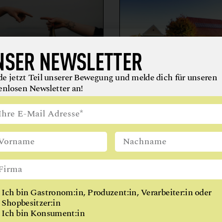
GETRÄNKE
WIEN
GETREIDE
GEWÜRZE
NSER NEWSLETTER
KAFFEE
KOCHKURSE
e jetzt Teil unserer Bewegung und melde dich für unseren
enlosen Newsletter an!
MARKTHALLE
AIHOF
BIO-LANDWIRTSCH
MEHL
LILIENHOF
MILCH + MILCHERZEUGNISSE
EIER + EIPRODUKTE
GEMÜSE
MISO
GETRÄNKE
HONIG + IMKEREIE
utern an der Donau
ÖLE
2821 Lanzenkirchen
REIS
SCHAFKÄSE
Ich bin Gastronom:in, Produzent:in, Verarbeiter:in oder
Shopbesitzer:in
SCHOKOLADE
Ich bin Konsument:in