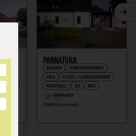
AFT
PANNATURA
BIOLADEN
FEINKOSTERZEUGNISSE
FISCH
FLEISCH + FLEISCHERZEUGNISSE
RZEUGNISSE
MARKTHALLE
ÖLE
WILD
7000 Eisenstadt