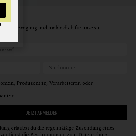
d
nserer Bewegung und melde dich für unseren
tter an!
om:in, Produzent:in, Verarbeiter:in oder
ent:in
JETZT ANMELDEN
ung erlaubst du die regelmäßige Zusendung eines
kzeptierst die Bestimmungen zum
Datenschutz
.