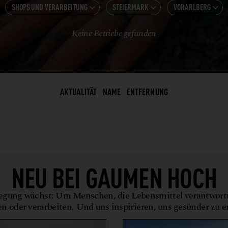
SHOPS UND VERARBEITUNG
STEIERMARK
VORARLBERG



ALLE KATEGORIEN
Keine Betriebe gefunden
ALLE ANZEIGEN
BADEN-WÜRTTEMBERG
GASTRONOMIE
BEEREN
BAYERN
HOTELS
BIER
BURGENLAND
SHOPS UND VERARBEITUNG
BIO-LIEFERSERVICE
BW
AKTUALITÄT
NAME
ENTFERNUNG
LANDWIRTSCHAFT
BIOLADEN
BY
WEINBAU
BROT
KÄRNTEN
DELIKATESSEN
NIEDERÖSTERREICH
EVENTLOCATION
OBERÖSTERREICH
NEU BEI
GAUMEN HOCH
FEINKOSTERZEUGNISSE
SALZBURG
FISCH
STEIERMARK
gung wächst: Um Menschen, die Lebensmittel verantwor
FLEISCH + FLEISCHERZEUGNISSE
en oder verarbeiten. Und uns inspirieren, uns gesünder zu 
TIROL
FLEISCHERSATZPRODUKTE
VORARLBERG