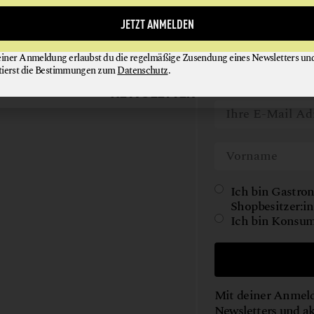
SHOYU
TEE
JETZT ANMELDEN
WILD
einer Anmeldung erlaubst du die regelmäßige Zusendung eines Newsletters un
GAUMEN HOCH
Werde jetzt Teil u
WORKSHOPS
tierst die Bestimmungen zum
Datenschutz
.
kostenlosen Newsle
NEWSLETTER
Ich bin Gastron
Shopbesitzer:in
Ich bin Konsum
Mit deiner Anmeld
Newsletters und a