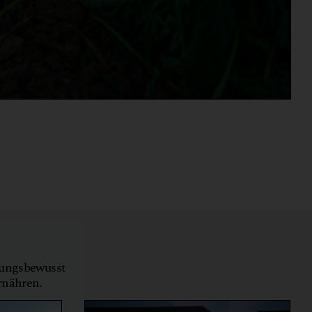
tungsbewusst
ernähren.