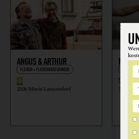
U
Werd
kost
ANGUS & ARTHUR
NIKOL
FLEISCH + FLEISCHERZEUGNISSE
WEIN
2326 Maria Lanzendorf
3512 Ma