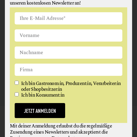
MEHL
unseren kostenlosen Newsletter an!
MILCH + MILCHERZEUGNISSE
MISO
ANGUS & ARTHUR
ÖLE
FLEISCH + FLEISCHERZEUGNISSE
REIS
SCHAFKÄSE
2326 Maria Lanzendorf
SCHOKOLADE
SHOYU
TEE
Ich bin Gastronom:in, Produzent:in, Verarbeiter:in
oder Shopbesitzer:in
WILD
Ich bin Konsument:in
WORKSHOPS
JETZT ANMELDEN
GAUMEN HOCH
Mit deiner Anmeldung erlaubst du die regelmäßige
NEWSLETTER
Zusendung eines Newsletters und akzeptierst die