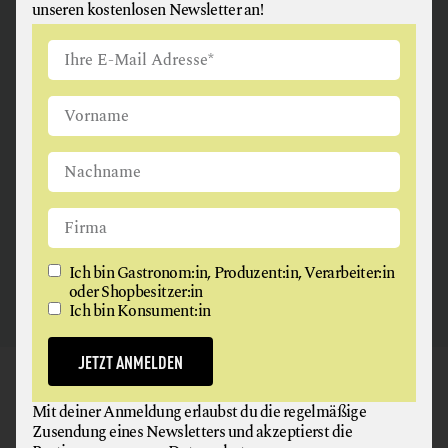
MEHL
unseren kostenlosen Newsletter an!
MILCH + MILCHERZEUGNISSE
MISO
ANGUS & ARTHUR
ÖLE
FLEISCH + FLEISCHERZEUGNISSE
REIS
SCHAFKÄSE
2326 Maria Lanzendorf
SCHOKOLADE
SHOYU
TEE
Ich bin Gastronom:in, Produzent:in, Verarbeiter:in
oder Shopbesitzer:in
WILD
Ich bin Konsument:in
WORKSHOPS
JETZT ANMELDEN
GAUMEN HOCH
Mit deiner Anmeldung erlaubst du die regelmäßige
NEWSLETTER
Zusendung eines Newsletters und akzeptierst die