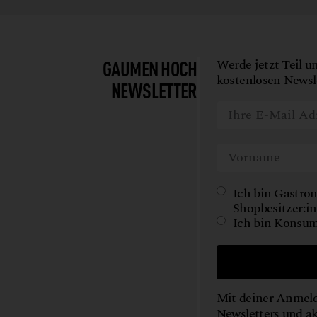
SHOYU
TEE
WILD
GAUMEN HOCH
Werde jetzt Teil u
WORKSHOPS
kostenlosen Newsle
NEWSLETTER
Ich bin Gastron
Shopbesitzer:in
Ich bin Konsum
Mit deiner Anmeld
Newsletters und a