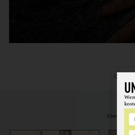
U
Werd
kost
Unsere Bewe
herstell