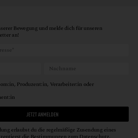
nserer Bewegung und melde dich für unseren
tter an!
om:in, Produzent:in, Verarbeiter:in oder
ent:in
JETZT ANMELDEN
ung erlaubst du die regelmäßige Zusendung eines
kzeptierst die Bestimmungen zum
Datenschutz
.