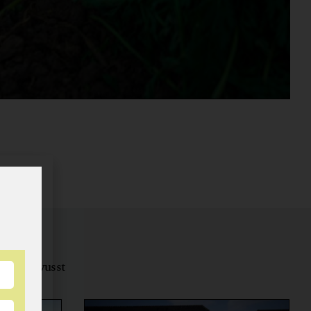
tungsbewusst
ernähren.