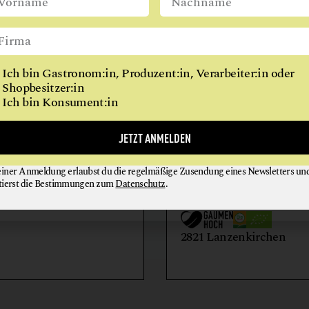
GETRÄNKE
WIEN
GETREIDE
GEWÜRZE
Ich bin Gastronom:in, Produzent:in, Verarbeiter:in oder
KAFFEE
Shopbesitzer:in
Ich bin Konsument:in
KOCHKURSE
MARKTHALLE
AIHOF
BIO-LANDWIRTSCH
JETZT ANMELDEN
MEHL
LILIENHOF
MILCH + MILCHERZEUGNISSE
einer Anmeldung erlaubst du die regelmäßige Zusendung eines Newsletters un
EIER + EIPRODUKTE
GEMÜSE
tierst die Bestimmungen zum
Datenschutz
.
MISO
GETRÄNKE
HONIG + IMKEREIE
utern an der Donau
ÖLE
2821 Lanzenkirchen
REIS
SCHAFKÄSE
SCHOKOLADE