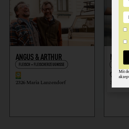
ANGUS & ARTHUR
NIKOL
FLEISCH + FLEISCHERZEUGNISSE
WEIN
Mit d
akzep
2326 Maria Lanzendorf
3512 Ma