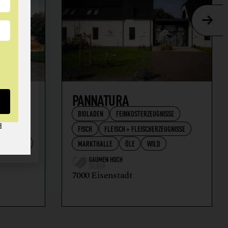
AFT
PANNATURA
BIOLADEN
FEINKOSTERZEUGNISSE
d
FISCH
FLEISCH + FLEISCHERZEUGNISSE
RZEUGNISSE
MARKTHALLE
ÖLE
WILD
7000 Eisenstadt