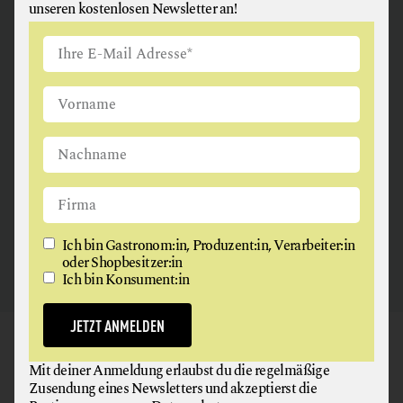
MEHL
unseren kostenlosen Newsletter an!
MILCH + MILCHERZEUGNISSE
MISO
ANGUS & ARTHUR
ÖLE
FLEISCH + FLEISCHERZEUGNISSE
REIS
SCHAFKÄSE
2326 Maria Lanzendorf
SCHOKOLADE
SHOYU
TEE
Ich bin Gastronom:in, Produzent:in, Verarbeiter:in
oder Shopbesitzer:in
WILD
Ich bin Konsument:in
WORKSHOPS
JETZT ANMELDEN
GAUMEN HOCH
Mit deiner Anmeldung erlaubst du die regelmäßige
NEWSLETTER
Zusendung eines Newsletters und akzeptierst die