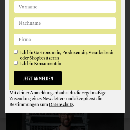
Ich bin Gastronom:in, Produzent:in, Verarbeiter:in
BIOWEINGUT JOSEF HUMMEL
oder Shopbesitzer:in
Ich bin Konsument:in
WEIN
JETZT ANMELDEN
3471 Neudegg
Mit deiner Anmeldung erlaubst du die regelmäßige
Zusendung eines Newsletters und akzeptierst die
Bestimmungen zum
Datenschutz
.