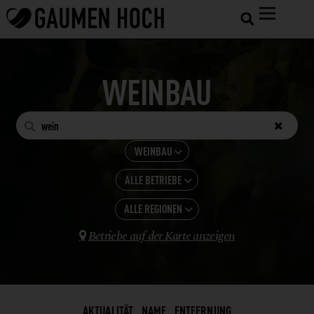
WEINBAU


WEINBAU

ALLE BETRIEBE
ALLE KATEGORIEN

GASTRONOMIE
ALLE REGIONEN
WEIN

HOTELS
Betriebe auf der Karte anzeigen

BURGENLAND
SHOPS UND VERARBEITUNG
NIEDERÖSTERREICH
LANDWIRTSCHAFT
STEIERMARK
WEINBAU
AKTUALITÄT
NAME
ENTFERNUNG