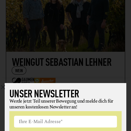
WEINGUT SEBASTIAN LEHNER
WEIN
UNSER NEWSLETTER
7122 Gols
Werde jetzt Teil unserer Bewegung und melde dich für
unseren kostenlosen Newsletter an!