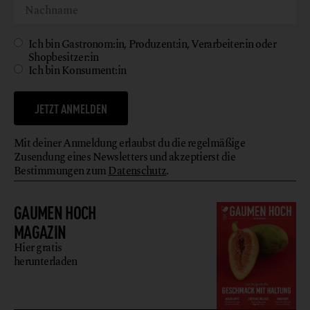
WEINGUT DORLI MUHR
WEIN
2472 Prellenkirchen