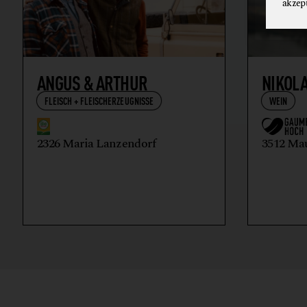
akzep
ANGUS & ARTHUR
NIKOL
FLEISCH + FLEISCHERZEUGNISSE
WEIN
2326 Maria Lanzendorf
3512 Ma