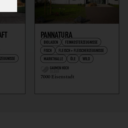
AFT
PANNATURA
BIOLADEN
FEINKOSTERZEUGNISSE
FISCH
FLEISCH + FLEISCHERZEUGNISSE
RZEUGNISSE
MARKTHALLE
ÖLE
WILD
7000 Eisenstadt