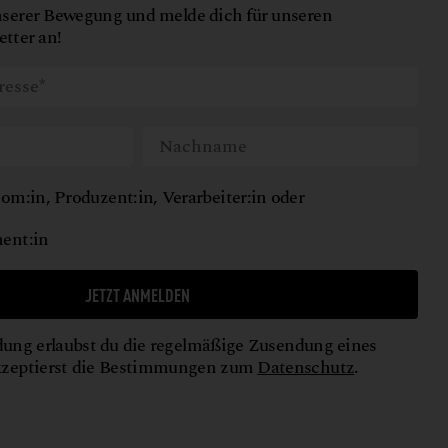
nserer Bewegung und melde dich für unseren
tter an!
om:in, Produzent:in, Verarbeiter:in oder
ent:in
JETZT ANMELDEN
ung erlaubst du die regelmäßige Zusendung eines
kzeptierst die Bestimmungen zum
Datenschutz
.