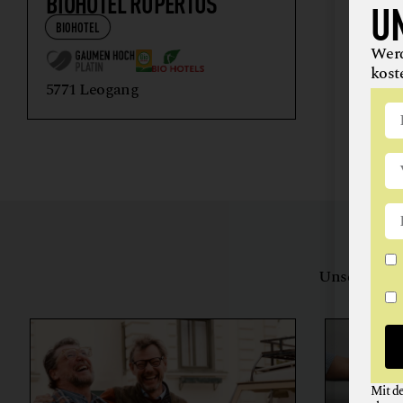
BIOHOTEL RUPERTUS
U
BIOHOTEL
Werd
kost
5771 Leogang
Unsere Bewe
herstell
Mit d