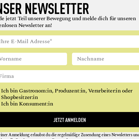
NSER NEWSLETTER
e jetzt Teil unserer Bewegung und melde dich für unseren
enlosen Newsletter an!
NEU BEI
GAUMEN HOCH
Ich bin Gastronom:in, Produzent:in, Verarbeiter:in oder
gung wächst: Um Menschen, die Lebensmittel verantwor
Shopbesitzer:in
en oder verarbeiten. Und uns inspirieren, uns gesünder zu 
Ich bin Konsument:in
JETZT ANMELDEN
einer Anmeldung erlaubst du die regelmäßige Zusendung eines Newsletters un