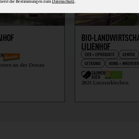
tierst die Bestimmungen zum
Datenschutz
.
AIHOF
BIO-LANDWIRTSCH
LILIENHOF
EIER + EIPRODUKTE
GEMÜSE
GETRÄNKE
HONIG + IMKEREIE
utern an der Donau
2821 Lanzenkirchen