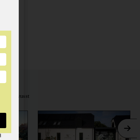
tungsbewusst
ernähren.
d