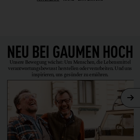
BW
CAFÉ
BY
EVENTLOCATION
KÄRNTEN
FRÜHSTÜCK
NIEDERÖSTERREICH
GEMEINWOHLORIENTIERT
OBERÖSTERREICH
NEU BEI
GAUMEN HOCH
KURHOTEL
SALZBURG
MOOR
STEIERMARK
Unsere Bewegung wächst: Um Menschen, die Lebensmittel
verantwortungsbewusst herstellen oder verarbeiten. Und uns
OBSTANBAU
TIROL
inspirieren, uns gesünder zu ernähren.
REITHALLE
VORARLBERG
RESTAURANT
WIEN
RINDERHALTUNG
VITALKÜCHE