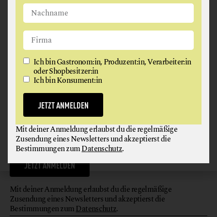
Werde jetzt Teil unserer Bewegung und melde dich für
unseren kostenlosen Newsletter an!
Ich bin Gastronom:in, Produzent:in, Verarbeiter:in
oder Shopbesitzer:in
Ich bin Konsument:in
JETZT ANMELDEN
Ich bin Gastronom:in, Produzent:in, Verarbeiter:in oder
Mit deiner Anmeldung erlaubst du die regelmäßige
Shopbesitzer:in
Ich bin Konsument:in
Zusendung eines Newsletters und akzeptierst die
Bestimmungen zum
Datenschutz
.
JETZT ANMELDEN
Mit deiner Anmeldung erlaubst du die regelmäßige
Zusendung eines Newsletters und akzeptierst die
Bestimmungen zum
Datenschutz
.