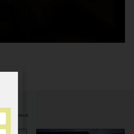
tungsbewusst
ernähren.