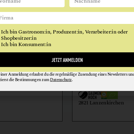
REITHALLE
WIEN
RESTAURANT
RINDERHALTUNG
Ich bin Gastronom:in, Produzent:in, Verarbeiter:in oder
VITALKÜCHE
Shopbesitzer:in
Ich bin Konsument:in
AIHOF
BIO-LANDWIRTSCH
JETZT ANMELDEN
LILIENHOF
einer Anmeldung erlaubst du die regelmäßige Zusendung eines Newsletters un
EIER + EIPRODUKTE
GEMÜSE
tierst die Bestimmungen zum
Datenschutz
.
GETRÄNKE
HONIG + IMKEREIE
utern an der Donau
2821 Lanzenkirchen