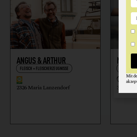
ANGUS & ARTHUR
NIKOL
FLEISCH + FLEISCHERZEUGNISSE
WEIN
Mit d
akzep
2326 Maria Lanzendorf
3512 Ma