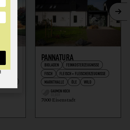
AFT
PANNATURA
BIOLADEN
FEINKOSTERZEUGNISSE
d
FISCH
FLEISCH + FLEISCHERZEUGNISSE
RZEUGNISSE
MARKTHALLE
ÖLE
WILD
7000 Eisenstadt