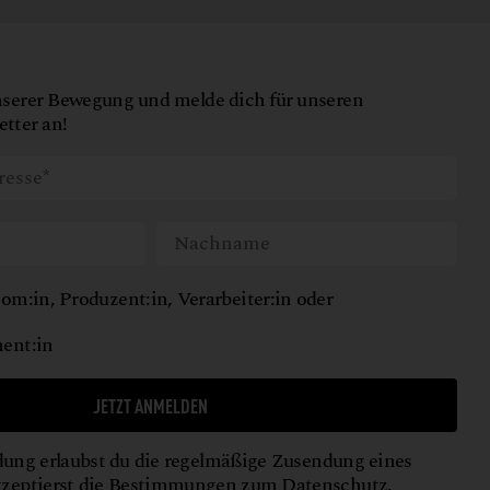
nserer Bewegung und melde dich für unseren
tter an!
om:in, Produzent:in, Verarbeiter:in oder
ent:in
JETZT ANMELDEN
ung erlaubst du die regelmäßige Zusendung eines
kzeptierst die Bestimmungen zum
Datenschutz
.