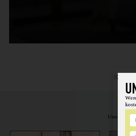
U
Werd
kost
Unsere Bewe
herstell