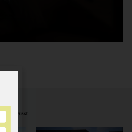
tungsbewusst
ernähren.