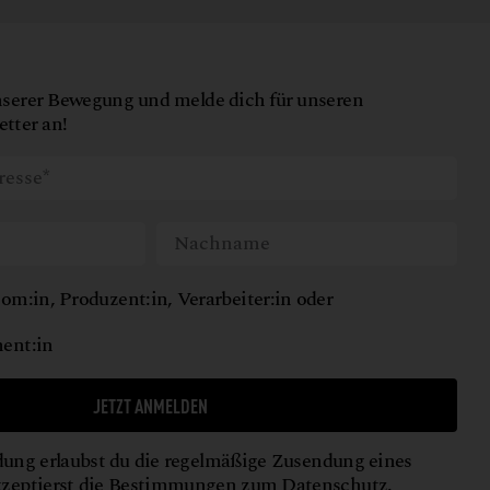
nserer Bewegung und melde dich für unseren
tter an!
om:in, Produzent:in, Verarbeiter:in oder
ent:in
JETZT ANMELDEN
ung erlaubst du die regelmäßige Zusendung eines
kzeptierst die Bestimmungen zum
Datenschutz
.