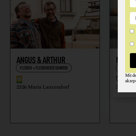
ANGUS & ARTHUR
NIKOL
FLEISCH + FLEISCHERZEUGNISSE
WEIN
Mit d
akzep
2326 Maria Lanzendorf
3512 Ma