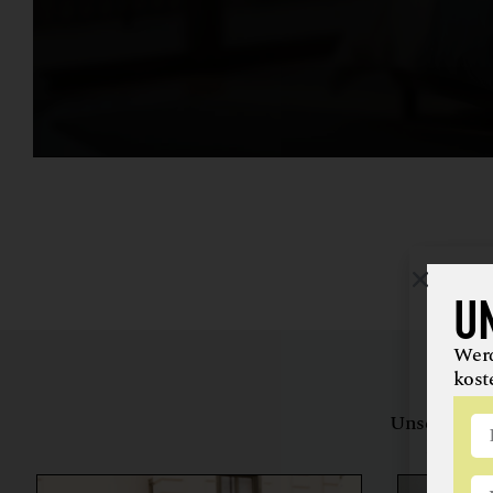
U
Werd
kost
Unsere Bewe
herstell