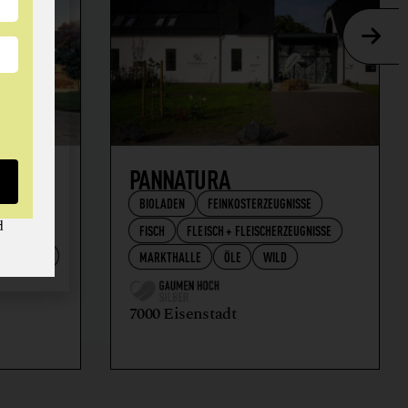
AFT
PANNATURA
BIOLADEN
FEINKOSTERZEUGNISSE
d
FISCH
FLEISCH + FLEISCHERZEUGNISSE
RZEUGNISSE
MARKTHALLE
ÖLE
WILD
7000 Eisenstadt