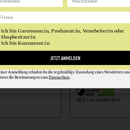
REITHALLE
WIEN
RESTAURANT
RINDERHALTUNG
Ich bin Gastronom:in, Produzent:in, Verarbeiter:in oder
VITALKÜCHE
Shopbesitzer:in
Ich bin Konsument:in
AIHOF
BIO-LANDWIRTSCH
JETZT ANMELDEN
LILIENHOF
einer Anmeldung erlaubst du die regelmäßige Zusendung eines Newsletters un
EIER + EIPRODUKTE
GEMÜSE
tierst die Bestimmungen zum
Datenschutz
.
GETRÄNKE
HONIG + IMKEREIE
utern an der Donau
2821 Lanzenkirchen