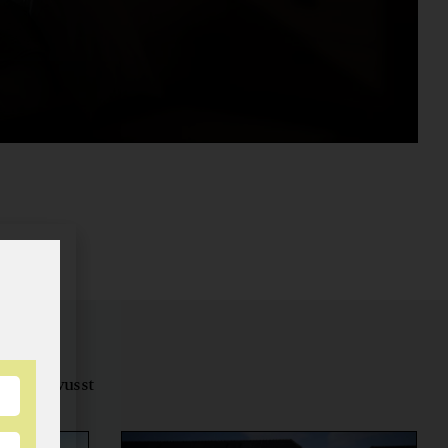
tungsbewusst
ernähren.