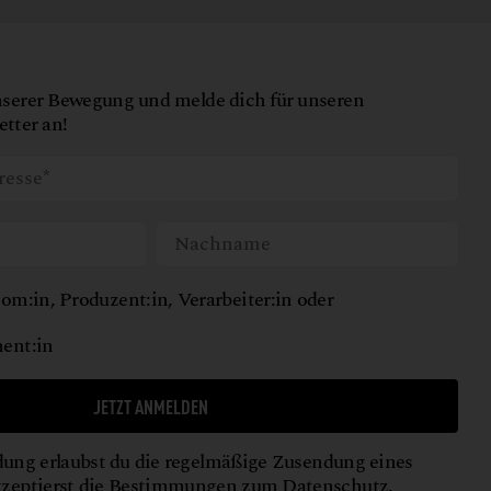
nserer Bewegung und melde dich für unseren
tter an!
om:in, Produzent:in, Verarbeiter:in oder
ent:in
JETZT ANMELDEN
ung erlaubst du die regelmäßige Zusendung eines
kzeptierst die Bestimmungen zum
Datenschutz
.