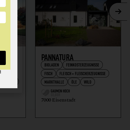
AFT
PANNATURA
BIOLADEN
FEINKOSTERZEUGNISSE
d
FISCH
FLEISCH + FLEISCHERZEUGNISSE
RZEUGNISSE
MARKTHALLE
ÖLE
WILD
7000 Eisenstadt