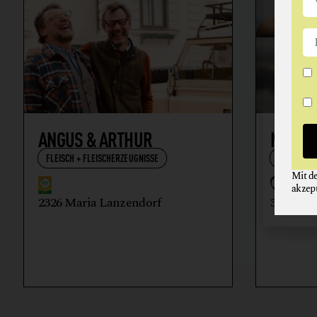
ANGUS & ARTHUR
NIKOL
FLEISCH + FLEISCHERZEUGNISSE
WEIN
Mit d
akzep
2326 Maria Lanzendorf
3512 Ma