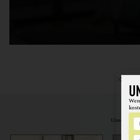
U
Werd
kost
Unsere Bewe
herstell