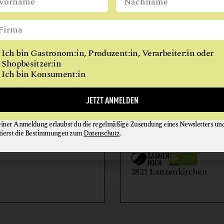
REITHALLE
WIEN
RESTAURANT
RINDERHALTUNG
Ich bin Gastronom:in, Produzent:in, Verarbeiter:in oder
VITALKÜCHE
Shopbesitzer:in
Ich bin Konsument:in
AIHOF
BIO-LANDWIRTSCH
JETZT ANMELDEN
LILIENHOF
einer Anmeldung erlaubst du die regelmäßige Zusendung eines Newsletters un
EIER + EIPRODUKTE
GEMÜSE
tierst die Bestimmungen zum
Datenschutz
.
GETRÄNKE
HONIG + IMKEREIE
utern an der Donau
2821 Lanzenkirchen