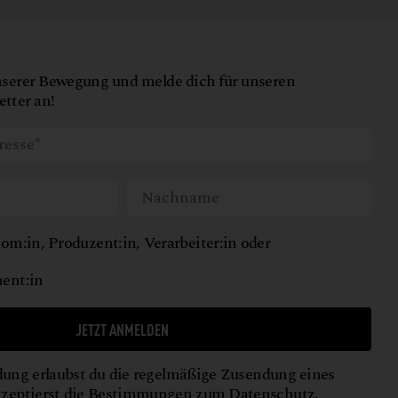
nserer Bewegung und melde dich für unseren
tter an!
om:in, Produzent:in, Verarbeiter:in oder
ent:in
JETZT ANMELDEN
ung erlaubst du die regelmäßige Zusendung eines
kzeptierst die Bestimmungen zum
Datenschutz
.