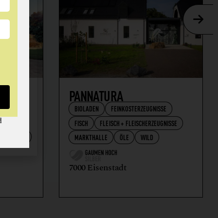
AFT
PANNATURA
BIOLADEN
FEINKOSTERZEUGNISSE
d
FISCH
FLEISCH + FLEISCHERZEUGNISSE
RZEUGNISSE
MARKTHALLE
ÖLE
WILD
7000 Eisenstadt