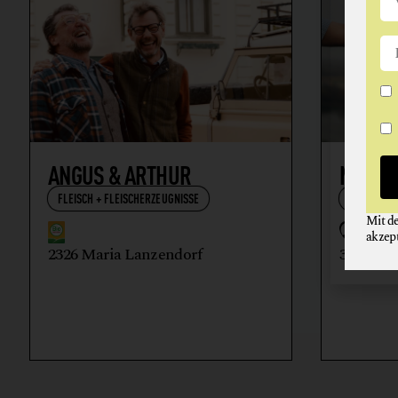
ANGUS & ARTHUR
NIKOL
FLEISCH + FLEISCHERZEUGNISSE
WEIN
Mit d
akzep
2326 Maria Lanzendorf
3512 Ma