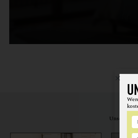
U
Werd
kost
Unsere Bewe
herstell