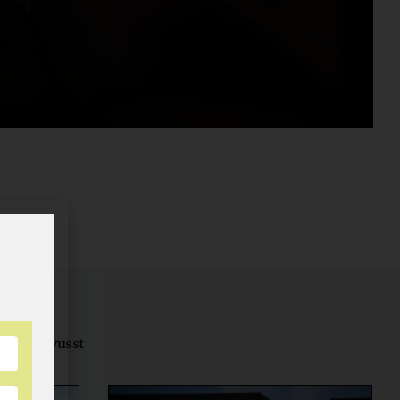
tungsbewusst
ernähren.