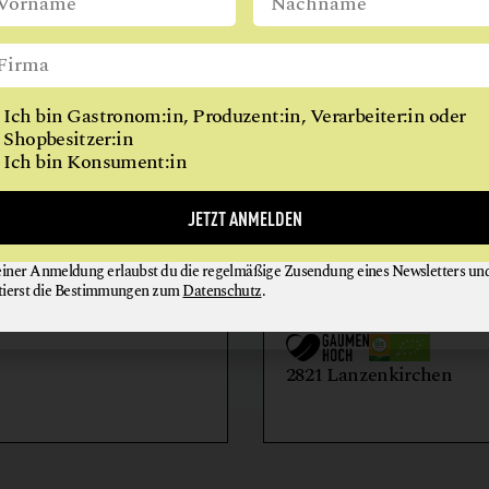
REITHALLE
WIEN
RESTAURANT
RINDERHALTUNG
Ich bin Gastronom:in, Produzent:in, Verarbeiter:in oder
VITALKÜCHE
Shopbesitzer:in
Ich bin Konsument:in
AIHOF
BIO-LANDWIRTSCH
JETZT ANMELDEN
LILIENHOF
einer Anmeldung erlaubst du die regelmäßige Zusendung eines Newsletters un
EIER + EIPRODUKTE
GEMÜSE
tierst die Bestimmungen zum
Datenschutz
.
GETRÄNKE
HONIG + IMKEREIE
utern an der Donau
2821 Lanzenkirchen