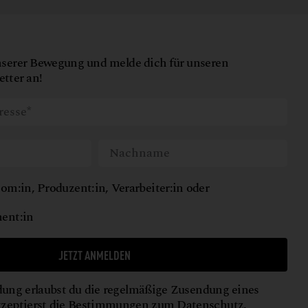
nserer Bewegung und melde dich für unseren
tter an!
om:in, Produzent:in, Verarbeiter:in oder
ent:in
JETZT ANMELDEN
ung erlaubst du die regelmäßige Zusendung eines
kzeptierst die Bestimmungen zum
Datenschutz
.