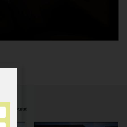
tungsbewusst
ernähren.