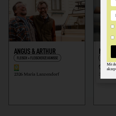
ANGUS & ARTHUR
NIKOL
FLEISCH + FLEISCHERZEUGNISSE
WEIN
Mit d
akzep
2326 Maria Lanzendorf
3512 Ma