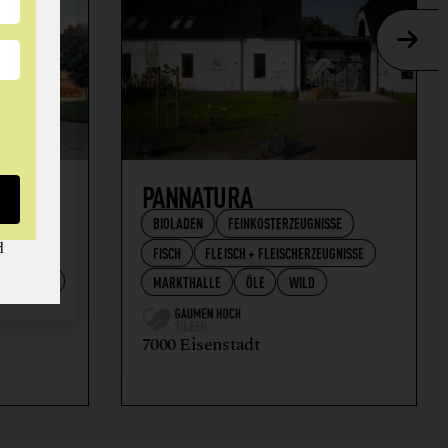
AFT
PANNATURA
BIOLADEN
FEINKOSTERZEUGNISSE
d
FISCH
FLEISCH + FLEISCHERZEUGNISSE
RZEUGNISSE
MARKTHALLE
ÖLE
WILD
7000 Eisenstadt