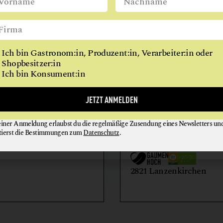
REITHALLE
WIEN
RESTAURANT
RINDERHALTUNG
Ich bin Gastronom:in, Produzent:in, Verarbeiter:in oder
VITALKÜCHE
Shopbesitzer:in
Ich bin Konsument:in
AIHOF
BIO-LANDWIRTSCH
JETZT ANMELDEN
LILIENHOF
einer Anmeldung erlaubst du die regelmäßige Zusendung eines Newsletters un
EIER + EIPRODUKTE
GEMÜSE
tierst die Bestimmungen zum
Datenschutz
.
GETRÄNKE
HONIG + IMKEREIE
utern an der Donau
2821 Lanzenkirchen