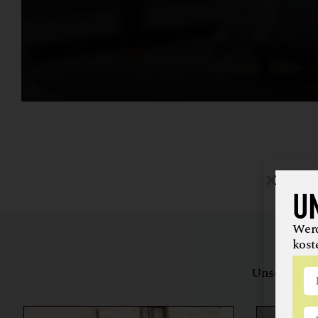
U
Werd
kost
Unsere Bewe
herstell