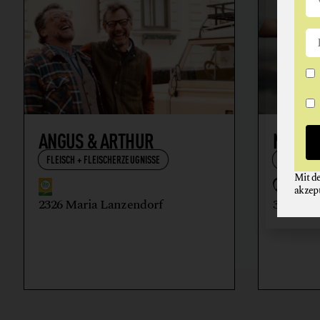
ANGUS & ARTHUR
NIKOL
FLEISCH + FLEISCHERZEUGNISSE
WEIN
Mit d
akzep
2326 Maria Lanzendorf
3512 Ma