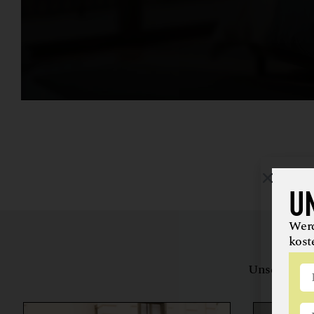
U
Werd
kost
Unsere Bewe
herstell