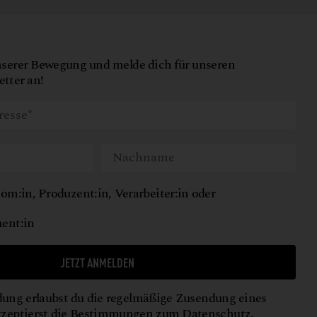
nserer Bewegung und melde dich für unseren
tter an!
om:in, Produzent:in, Verarbeiter:in oder
ent:in
JETZT ANMELDEN
ung erlaubst du die regelmäßige Zusendung eines
kzeptierst die Bestimmungen zum
Datenschutz
.