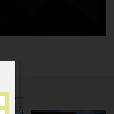
tungsbewusst
ernähren.