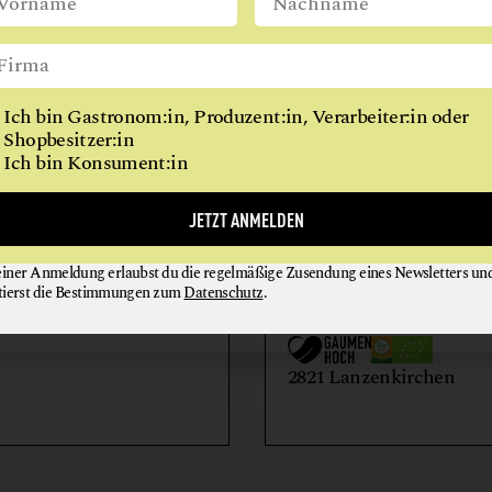
REITHALLE
WIEN
RESTAURANT
RINDERHALTUNG
Ich bin Gastronom:in, Produzent:in, Verarbeiter:in oder
VITALKÜCHE
Shopbesitzer:in
Ich bin Konsument:in
AIHOF
BIO-LANDWIRTSCH
JETZT ANMELDEN
LILIENHOF
einer Anmeldung erlaubst du die regelmäßige Zusendung eines Newsletters un
EIER + EIPRODUKTE
GEMÜSE
tierst die Bestimmungen zum
Datenschutz
.
GETRÄNKE
HONIG + IMKEREIE
utern an der Donau
2821 Lanzenkirchen