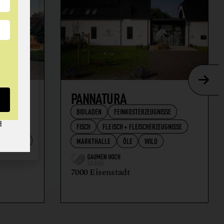
AFT
PANNATURA
BIOLADEN
FEINKOSTERZEUGNISSE
d
FISCH
FLEISCH + FLEISCHERZEUGNISSE
RZEUGNISSE
MARKTHALLE
ÖLE
WILD
7000 Eisenstadt