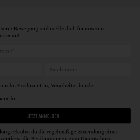
nserer Bewegung und melde dich für unseren
tter an!
om:in, Produzent:in, Verarbeiter:in oder
ent:in
JETZT ANMELDEN
ung erlaubst du die regelmäßige Zusendung eines
kzeptierst die Bestimmungen zum
Datenschutz
.