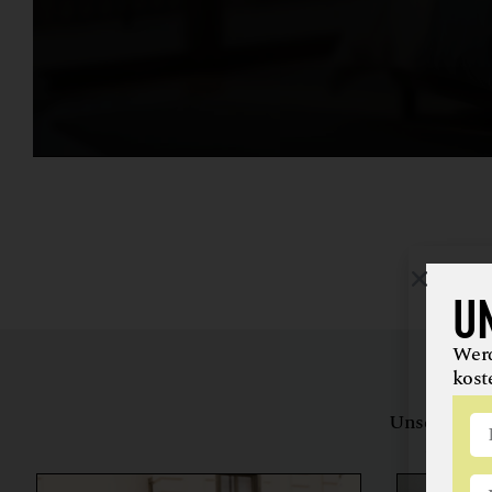
U
Werd
kost
Unsere Bewe
herstell