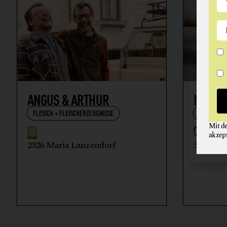
ANGUS & ARTHUR
NIKOL
FLEISCH + FLEISCHERZEUGNISSE
WEIN
Mit d
akzep
2326 Maria Lanzendorf
3512 Ma