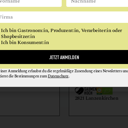
REITHALLE
WIEN
RESTAURANT
RINDERHALTUNG
Ich bin Gastronom:in, Produzent:in, Verarbeiter:in oder
VITALKÜCHE
Shopbesitzer:in
Ich bin Konsument:in
AIHOF
BIO-LANDWIRTSCH
JETZT ANMELDEN
LILIENHOF
einer Anmeldung erlaubst du die regelmäßige Zusendung eines Newsletters un
EIER + EIPRODUKTE
GEMÜSE
tierst die Bestimmungen zum
Datenschutz
.
GETRÄNKE
HONIG + IMKEREIE
utern an der Donau
2821 Lanzenkirchen