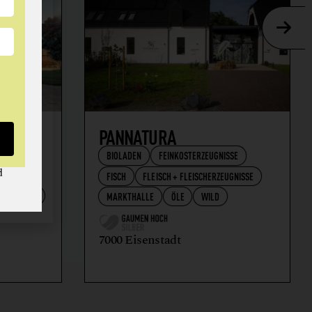
AFT
PANNATURA
BIOLADEN
FEINKOSTERZEUGNISSE
d
FISCH
FLEISCH + FLEISCHERZEUGNISSE
RZEUGNISSE
MARKTHALLE
ÖLE
WILD
7000 Eisenstadt