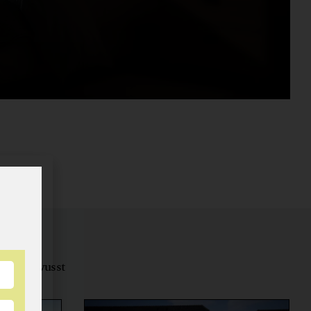
tungsbewusst
ernähren.