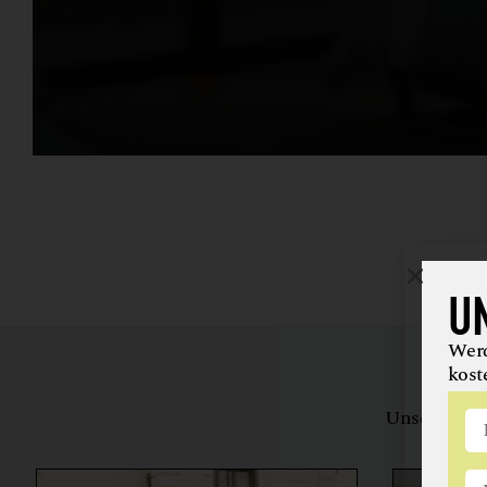
U
Werd
kost
Unsere Bewe
herstell