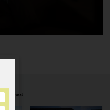
tungsbewusst
ernähren.