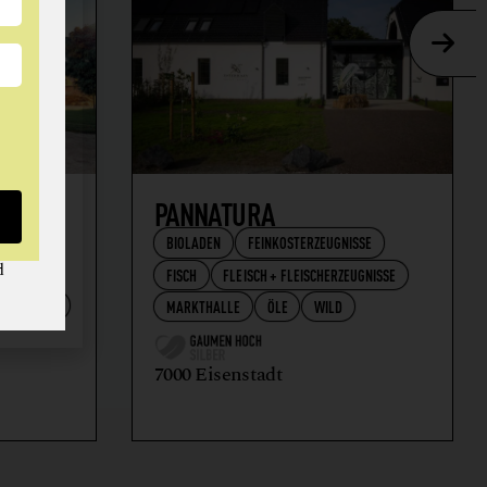
AFT
PANNATURA
BIOLADEN
FEINKOSTERZEUGNISSE
d
FISCH
FLEISCH + FLEISCHERZEUGNISSE
RZEUGNISSE
MARKTHALLE
ÖLE
WILD
7000 Eisenstadt