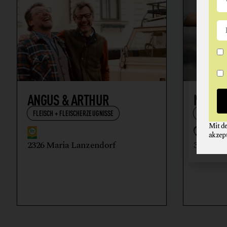
ANGUS & ARTHUR
NIKOL
FLEISCH + FLEISCHERZEUGNISSE
WEIN
Mit d
akzep
2326 Maria Lanzendorf
3512 Ma