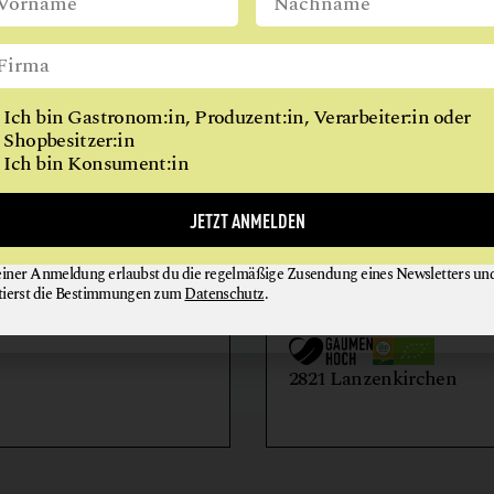
REITHALLE
WIEN
RESTAURANT
RINDERHALTUNG
Ich bin Gastronom:in, Produzent:in, Verarbeiter:in oder
VITALKÜCHE
Shopbesitzer:in
Ich bin Konsument:in
AIHOF
BIO-LANDWIRTSCH
JETZT ANMELDEN
LILIENHOF
einer Anmeldung erlaubst du die regelmäßige Zusendung eines Newsletters un
EIER + EIPRODUKTE
GEMÜSE
tierst die Bestimmungen zum
Datenschutz
.
GETRÄNKE
HONIG + IMKEREIE
utern an der Donau
2821 Lanzenkirchen