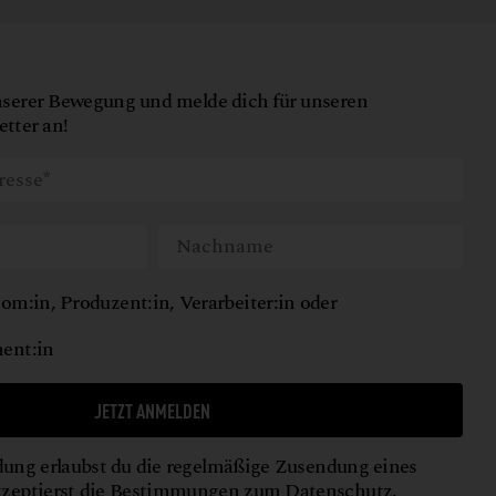
nserer Bewegung und melde dich für unseren
tter an!
om:in, Produzent:in, Verarbeiter:in oder
ent:in
JETZT ANMELDEN
ung erlaubst du die regelmäßige Zusendung eines
kzeptierst die Bestimmungen zum
Datenschutz
.