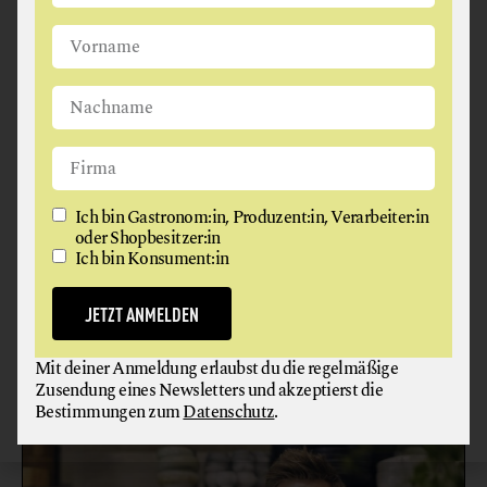
Ich bin Gastronom:in, Produzent:in, Verarbeiter:in
oder Shopbesitzer:in
BIOHOTEL RUPERTUS
Ich bin Konsument:in
BIOHOTEL
JETZT ANMELDEN
Mit deiner Anmeldung erlaubst du die regelmäßige
5771 Leogang
Zusendung eines Newsletters und akzeptierst die
Bestimmungen zum
Datenschutz
.