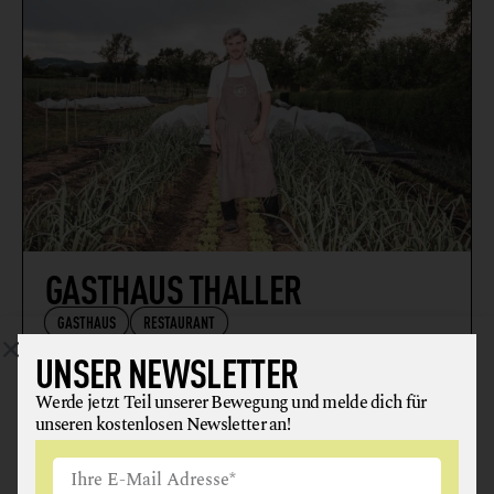
GASTHAUS THALLER
GASTHAUS
RESTAURANT
UNSER NEWSLETTER
8423 St. Veit am Vogau
Werde jetzt Teil unserer Bewegung und melde dich für
unseren kostenlosen Newsletter an!