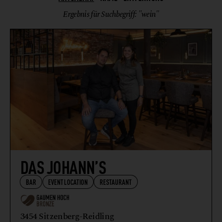
OBERÖSTERREICH
HEURIGER
Ergebnis für Suchbegriff: "wein"
SALZBURG
HOTEL
STEIERMARK
RESTAURANT
WIEN
WIRTSHAUS
DAS JOHANN’S
BAR
EVENTLOCATION
RESTAURANT
3454 Sitzenberg-Reidling