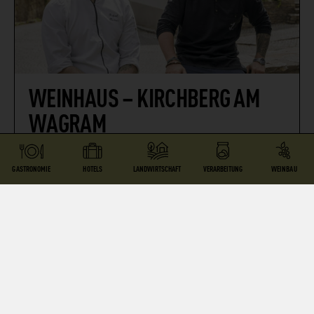
WEINHAUS – KIRCHBERG AM
WAGRAM
RESTAURANT
GASTRONOMIE
HOTELS
LANDWIRTSCHAFT
VERARBEITUNG
WEINBAU
3470 Kirchberg am Wagram