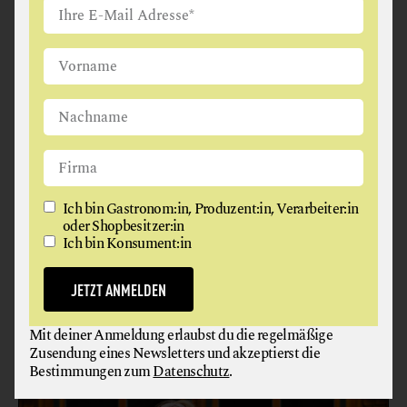
HERZOGIN . DAS ANDERE
Ich bin Gastronom:in, Produzent:in, Verarbeiter:in
oder Shopbesitzer:in
WIRTSHAUS
Ich bin Konsument:in
GASTHAUS
JETZT ANMELDEN
5761 Maria Alm
Mit deiner Anmeldung erlaubst du die regelmäßige
Zusendung eines Newsletters und akzeptierst die
Bestimmungen zum
Datenschutz
.