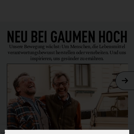
WIRTSHAUS
NEU BEI
GAUMEN HOCH
Unsere Bewegung wächst: Um Menschen, die Lebensmittel
verantwortungsbewusst herstellen oder verarbeiten. Und uns
inspirieren, uns gesünder zu ernähren.