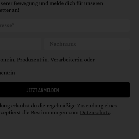
nserer Bewegung und melde dich für unseren
tter an!
om:in, Produzent:in, Verarbeiter:in oder
ent:in
JETZT ANMELDEN
ung erlaubst du die regelmäßige Zusendung eines
kzeptierst die Bestimmungen zum
Datenschutz
.