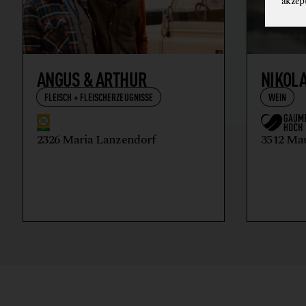
akzep
ANGUS & ARTHUR
NIKOL
FLEISCH + FLEISCHERZEUGNISSE
WEIN
2326 Maria Lanzendorf
3512 Ma