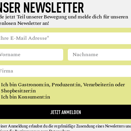
NSER NEWSLETTER
HOTEL
HÜTTE
e jetzt Teil unserer Bewegung und melde dich für unseren
enlosen Newsletter an!
PATISSERIE
PRIVATE-DINING
RESTAURANT
WEINBAU
WIRTSHAUS
NEU BEI
GAUMEN HOCH
Ich bin Gastronom:in, Produzent:in, Verarbeiter:in oder
gung wächst: Um Menschen, die Lebensmittel verantwor
Shopbesitzer:in
en oder verarbeiten. Und uns inspirieren, uns gesünder zu 
Ich bin Konsument:in
JETZT ANMELDEN
einer Anmeldung erlaubst du die regelmäßige Zusendung eines Newsletters un