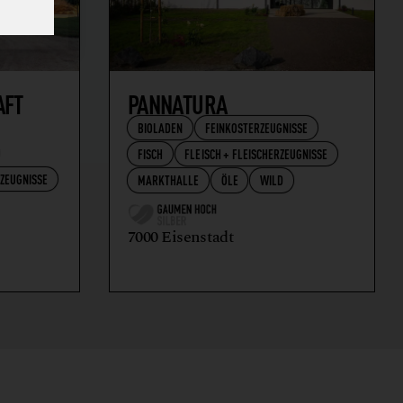
AFT
PANNATURA
BIOLADEN
FEINKOSTERZEUGNISSE
FISCH
FLEISCH + FLEISCHERZEUGNISSE
RZEUGNISSE
MARKTHALLE
ÖLE
WILD
7000 Eisenstadt