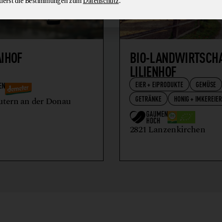
tierst die Bestimmungen zum
Datenschutz
.
AIHOF
BIO-LANDWIRTSCH
LILIENHOF
EIER + EIPRODUKTE
GEMÜSE
GETRÄNKE
HONIG + IMKEREIE
utern an der Donau
2821 Lanzenkirchen