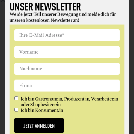
UNSER NEWSLETTER
Werde jetzt Teil unserer Bewegung und melde dich für
unseren kostenlosen Newsletter an!
BIOHOF TRUMMER
EIER + EIPRODUKTE
FEINKOSTERZEUGNISSE
GEMÜSE
GETRÄNKE
GETREIDE, GETREIDEERZEUGNISSE + KARTOFFELN
OBST
Ich bin Gastronom:in, Produzent:in, Verarbeiter:in
oder Shopbesitzer:in
Ich bin Konsument:in
8321 Takern II
JETZT ANMELDEN