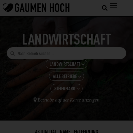
LANDWIRTSCHAFT

LANDWIRTSCHAFT

ALLE BETRIEBE
ALLE KATEGORIEN

GASTRONOMIE
STEIERMARK
ALLE ANZEIGEN

HOTELS
Betriebe auf der Karte anzeigen
BROT

BADEN-WÜRTTEMBERG
SHOPS UND VERARBEITUNG
EIER + EIPRODUKTE
BAYERN
LANDWIRTSCHAFT
ESSIG
BURGENLAND
WEINBAU
FEINKOSTERZEUGNISSE
AKTUALITÄT
NAME
ENTFERNUNG