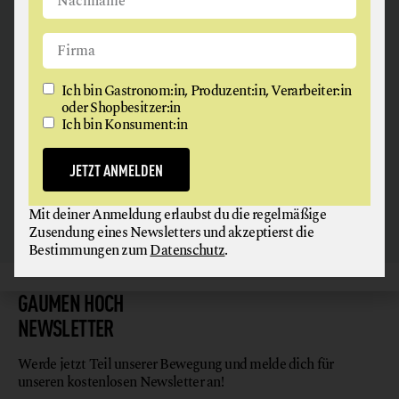
ANGUS & ARTHUR
FLEISCH + FLEISCHERZEUGNISSE
Ich bin Gastronom:in, Produzent:in, Verarbeiter:in
oder Shopbesitzer:in
2326 Maria Lanzendorf
Ich bin Konsument:in
JETZT ANMELDEN
Mit deiner Anmeldung erlaubst du die regelmäßige
Zusendung eines Newsletters und akzeptierst die
Bestimmungen zum
Datenschutz
.
GAUMEN HOCH
NEWSLETTER
Werde jetzt Teil unserer Bewegung und melde dich für
unseren kostenlosen Newsletter an!