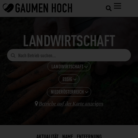
LANDWIRTSCHAFT

LANDWIRTSCHAFT

ESSIG
ALLE KATEGORIEN

GASTRONOMIE
NIEDERÖSTERREICH
ALLE ANZEIGEN

HOTELS
Betriebe auf der Karte anzeigen
BROT

NIEDERÖSTERREICH
SHOPS UND VERARBEITUNG
EIER + EIPRODUKTE
LANDWIRTSCHAFT
ESSIG
WEINBAU
FEINKOSTERZEUGNISSE
AKTUALITÄT
NAME
ENTFERNUNG