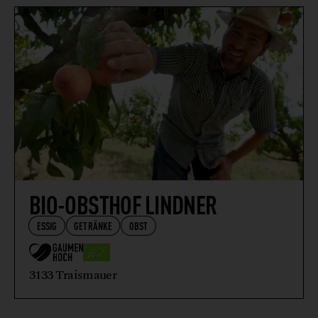
VEGETARISCHE + VEGANE ERZEUGNISSE
WEIN
WILDFLEISCH + WILDFLEISCHERZEUGNISSE
BIO-OBSTHOF LINDNER
ESSIG
GETRÄNKE
OBST
3133 Traismauer