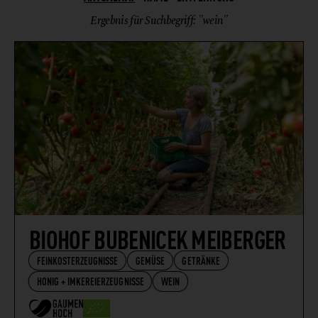
WEIN
Ergebnis für Suchbegriff: "wein"
BIOHOF BUBENICEK MEIBERGER
FEINKOSTERZEUGNISSE
GEMÜSE
GETRÄNKE
HONIG + IMKEREIERZEUGNISSE
WEIN