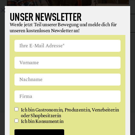
UNSER NEWSLETTER
Werde jetzt Teil unserer Bewegung und melde dich für
unseren kostenlosen Newsletter an!
ANGUS & ARTHUR
FLEISCH + FLEISCHERZEUGNISSE
2326 Maria Lanzendorf
Ich bin Gastronom:in, Produzent:in, Verarbeiter:in
oder Shopbesitzer:in
Ich bin Konsument:in
GAUMEN HOCH
NEWSLETTER