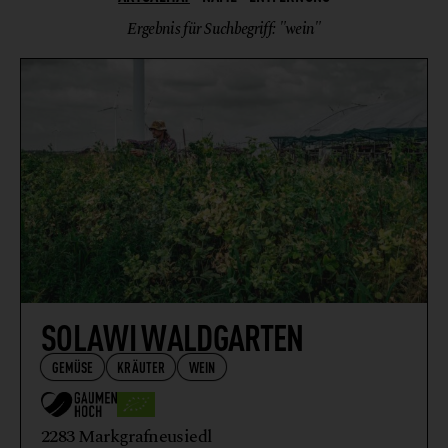
HONIG + IMKEREIERZEUGNISSE
Ergebnis für Suchbegriff: "wein"
KRÄUTER
WEIN
SOLAWI WALDGARTEN
GEMÜSE
KRÄUTER
WEIN
2283 Markgrafneusiedl