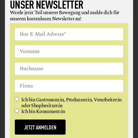
UNSER NEWSLETTER
GETREIDE, GETREIDEERZEUGNISSE + KARTOFFELN
ÖLE + FETTE
Werde jetzt Teil unserer Bewegung und melde dich für
unseren kostenlosen Newsletter an!
2280 Glinzendorf
Ich bin Gastronom:in, Produzent:in, Verarbeiter:in
oder Shopbesitzer:in
Ich bin Konsument:in
BIOHOF BUBENICEK MEIBERGER
JETZT ANMELDEN