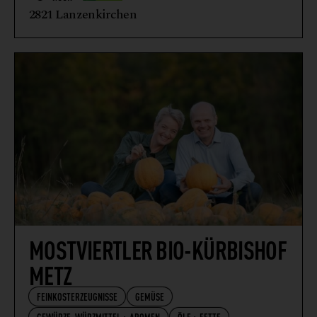
VEGETARISCHE + VEGANE ERZEUGNISSE
2821 Lanzenkirchen
WEIN
WILDFLEISCH + WILDFLEISCHERZEUGNISSE
MOSTVIERTLER BIO-KÜRBISHOF
METZ
FEINKOSTERZEUGNISSE
GEMÜSE
GEWÜRZE, WÜRZMITTEL + AROMEN
ÖLE + FETTE