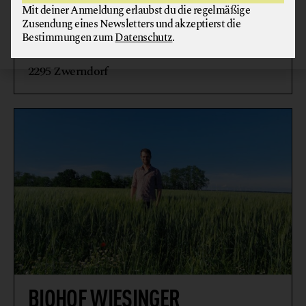
FEINKOSTERZEUGNISSE
GEMÜSE
GETRÄNKE
Mit deiner Anmeldung erlaubst du die regelmäßige
Zusendung eines Newsletters und akzeptierst die
HONIG + IMKEREIERZEUGNISSE
WEIN
Bestimmungen zum
Datenschutz
.
2295 Zwerndorf
BIOHOF WIESINGER