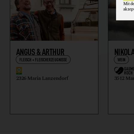
Mit d
akzep
ANGUS & ARTHUR
NIKOL
FLEISCH + FLEISCHERZEUGNISSE
WEIN
2326 Maria Lanzendorf
3512 Ma