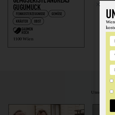
GUGUMUCK
U
FEINKOSTERZEUGNISSE
GEMÜSE
KRÄUTER
OBST
Werd
kost
1100 Wien
Unsere Bewe
herstell