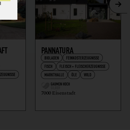
d
AFT
PANNATURA
BIOLADEN
FEINKOSTERZEUGNISSE
FISCH
FLEISCH + FLEISCHERZEUGNISSE
RZEUGNISSE
MARKTHALLE
ÖLE
WILD
7000 Eisenstadt