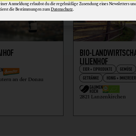
einer Anmeldung erlaubst du die regelmäßige Zusendung eines Newsletters un
tierst die Bestimmungen zum
Datenschutz
.
AIHOF
BIO-LANDWIRTSCH
LILIENHOF
EIER + EIPRODUKTE
GEMÜSE
GETRÄNKE
HONIG + IMKEREIE
utern an der Donau
2821 Lanzenkirchen