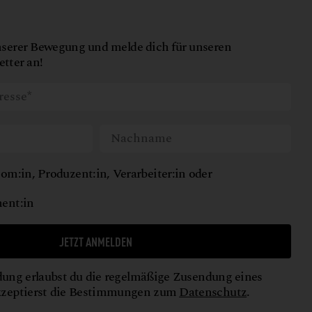
nserer Bewegung und melde dich für unseren
tter an!
om:in, Produzent:in, Verarbeiter:in oder
ent:in
JETZT ANMELDEN
ung erlaubst du die regelmäßige Zusendung eines
kzeptierst die Bestimmungen zum
Datenschutz
.