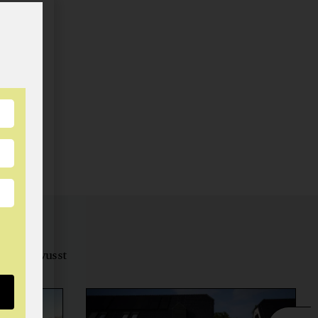
tungsbewusst
ernähren.