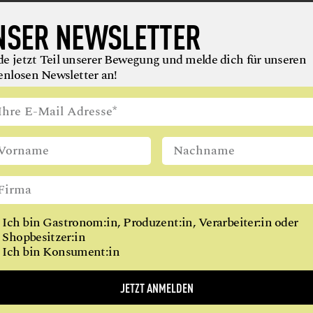
KRÄUTER
NSER NEWSLETTER
MILCH, MILCHERZEUGNISSE + KÄSE
OBST
e jetzt Teil unserer Bewegung und melde dich für unseren
enlosen Newsletter an!
ÖLE + FETTE
PILZE + PILZERZEUGNISSE
SPEISEEIS
VEGETARISCHE + VEGANE ERZEUGNISSE
WEIN
WILDFLEISCH + WILDFLEISCHERZEUGNISSE
NEU BEI
GAUMEN HOCH
Ich bin Gastronom:in, Produzent:in, Verarbeiter:in oder
Shopbesitzer:in
gung wächst: Um Menschen, die Lebensmittel verantwor
Ich bin Konsument:in
en oder verarbeiten. Und uns inspirieren, uns gesünder zu 
JETZT ANMELDEN