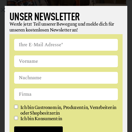
UNSER NEWSLETTER
Werde jetzt Teil unserer Bewegung und melde dich für
unseren kostenlosen Newsletter an!
ANGUS & ARTHUR
FLEISCH + FLEISCHERZEUGNISSE
2326 Maria Lanzendorf
Ich bin Gastronom:in, Produzent:in, Verarbeiter:in
oder Shopbesitzer:in
Ich bin Konsument:in
GAUMEN HOCH
NEWSLETTER