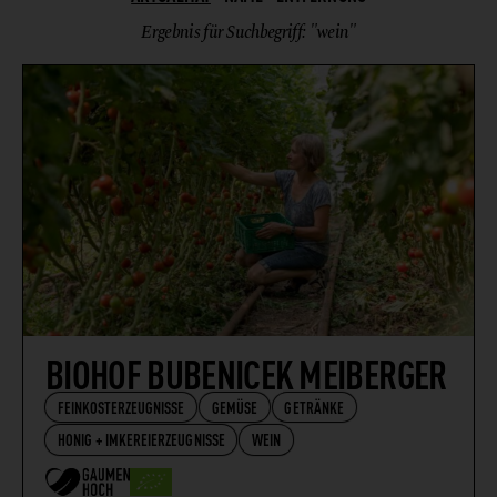
WEIN
Ergebnis für Suchbegriff: "wein"
BIOHOF BUBENICEK MEIBERGER
FEINKOSTERZEUGNISSE
GEMÜSE
GETRÄNKE
HONIG + IMKEREIERZEUGNISSE
WEIN