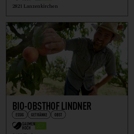
VEGETARISCHE + VEGANE ERZEUGNISSE
2821 Lanzenkirchen
WEIN
WILDFLEISCH + WILDFLEISCHERZEUGNISSE
BIO-OBSTHOF LINDNER
ESSIG
GETRÄNKE
OBST