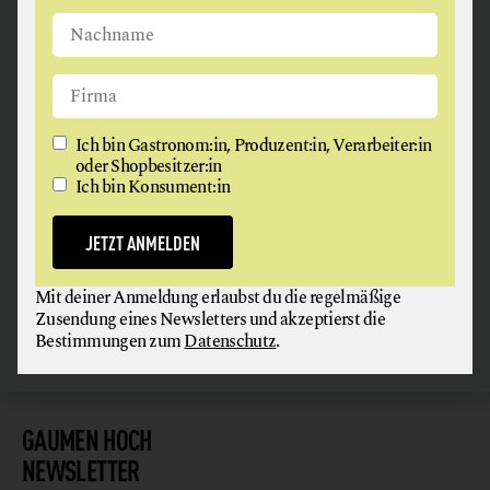
ANGUS & ARTHUR
Ich bin Gastronom:in, Produzent:in, Verarbeiter:in
FLEISCH + FLEISCHERZEUGNISSE
oder Shopbesitzer:in
Ich bin Konsument:in
2326 Maria Lanzendorf
JETZT ANMELDEN
Mit deiner Anmeldung erlaubst du die regelmäßige
Zusendung eines Newsletters und akzeptierst die
Bestimmungen zum
Datenschutz
.
GAUMEN HOCH
NEWSLETTER