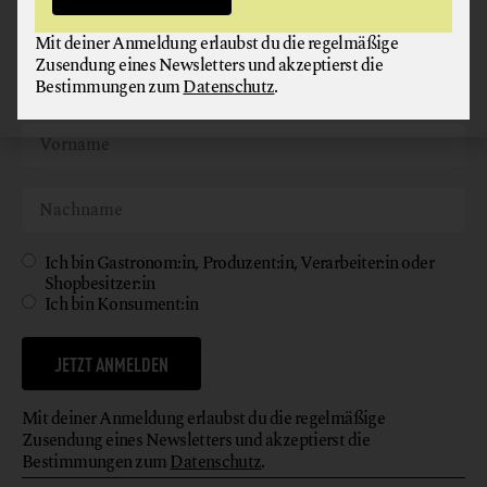
Werde jetzt Teil unserer Bewegung und melde dich für
unseren kostenlosen Newsletter an!
Mit deiner Anmeldung erlaubst du die regelmäßige
Zusendung eines Newsletters und akzeptierst die
Bestimmungen zum
Datenschutz
.
Ich bin Gastronom:in, Produzent:in, Verarbeiter:in oder
Shopbesitzer:in
Ich bin Konsument:in
JETZT ANMELDEN
Mit deiner Anmeldung erlaubst du die regelmäßige
Zusendung eines Newsletters und akzeptierst die
Bestimmungen zum
Datenschutz
.