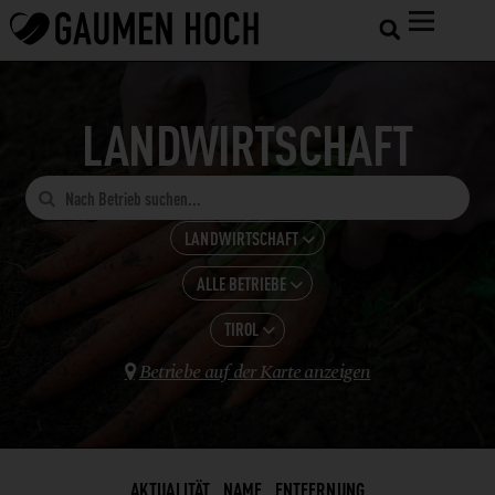
LANDWIRTSCHAFT

LANDWIRTSCHAFT

ALLE BETRIEBE
ALLE KATEGORIEN

GASTRONOMIE
TIROL
ALLE ANZEIGEN

HOTELS
Betriebe auf der Karte anzeigen
BROT

BADEN-WÜRTTEMBERG
SHOPS UND VERARBEITUNG
EIER + EIPRODUKTE
BAYERN
LANDWIRTSCHAFT
ESSIG
BURGENLAND
WEINBAU
FEINKOSTERZEUGNISSE
AKTUALITÄT
NAME
ENTFERNUNG