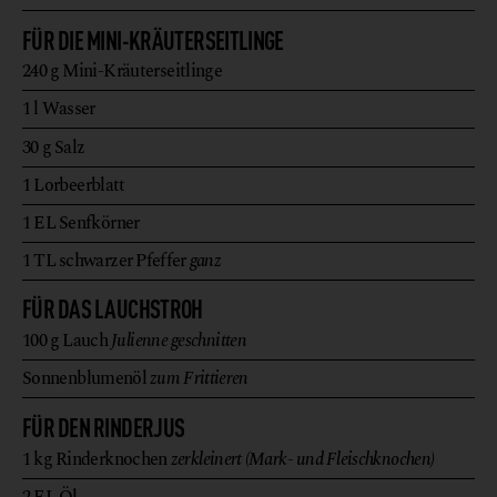
FÜR DIE MINI-KRÄUTERSEITLINGE
240
g
Mini-Kräuterseitlinge
1
l
Wasser
30
g
Salz
1
Lorbeerblatt
1
EL
Senfkörner
1
TL
schwarzer Pfeffer
ganz
FÜR DAS LAUCHSTROH
100
g
Lauch
Julienne geschnitten
Sonnenblumenöl
zum Frittieren
FÜR DEN RINDERJUS
1
kg
Rinderknochen
zerkleinert (Mark- und Fleischknochen)