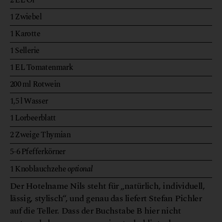
2
EL
Öl
1
Zwiebel
1
Karotte
1
Sellerie
1
EL
Tomatenmark
200
ml
Rotwein
1,5
l
Wasser
1
Lorbeerblatt
2
Zweige
Thymian
5-6
Pfefferkörner
1
Knoblauchzehe
optional
Der Hotelname Nils steht für „natürlich, individuell,
lässig, stylisch“, und genau das liefert Stefan Pichler
auf die Teller. Dass der Buchstabe B hier nicht