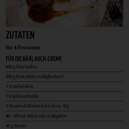
© Gaumen Hoch
ZUTATEN
für 4 Portionen
FÜR DIE BÄRLAUCH-CREME
600
g
Pastinaken
200
g
Kartoffeln
mehligkochend
1
Zwiebel
klein
1
Knoblauchzehe
1
Handvoll
Bärlauch
frisch (ca. 50 g
80 - 100
ml
Milch
oder Schlagobers
40
g
Butter