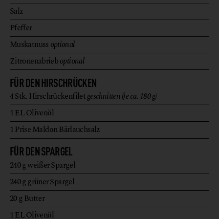
Salz
Pfeffer
Muskatnuss
optional
Zitronenabrieb
optional
FÜR DEN HIRSCHRÜCKEN
4
Stk.
Hirschrückenfilet
geschnitten (je ca. 180 g)
1
EL
Olivenöl
1
Prise
Maldon Bärlauchsalz
FÜR DEN SPARGEL
240
g
weißer Spargel
240
g
grüner Spargel
20
g
Butter
1
EL
Olivenöl