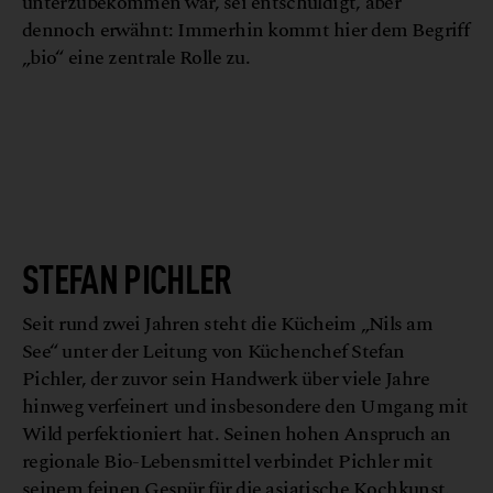
unterzubekommen war, sei entschuldigt, aber
dennoch erwähnt: Immerhin kommt hier dem Begriff
„bio“ eine zentrale Rolle zu.
G
a
H
h
©
u
m
e
n
o
c
STEFAN PICHLER
Seit rund zwei Jahren steht die Kücheim „Nils am
See“ unter der Leitung von Küchenchef Stefan
Pichler, der zuvor sein Handwerk über viele Jahre
hinweg verfeinert und insbesondere den Umgang mit
Wild perfektioniert hat. Seinen hohen Anspruch an
regionale Bio-Lebensmittel verbindet Pichler mit
seinem feinen Gespür für die asiatische Kochkunst.