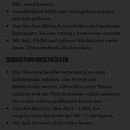
Min. weichkochen.
Anschließend Milch oder Schlagobers zugeben
und fein pürieren.
Den frischen Bärlauch unterheben und nochmals
kurz mixen, bis eine cremige Konsistenz entsteht.
Mit Salz, Pfeffer und optional Muskatnuss sowie
etwas Zitronenabrieb abschmecken.
ZUBEREITUNG HIRSCHRÜCKEN
Das Hirschrückenfilet rechtzeitig aus dem
Kühlschrank nehmen. Das Fleisch mit
Bärlauchsalz würzen. Olivenöl in einer Pfanne
erhitzen und das Fleisch rundum scharf anbraten,
bis es eine schöne goldbraune Kruste hat.
Anschließend im Ofen für 3 – 4 Min. bei
vorgeheiztem Backrohr bei 180 ° C nachgaren.
Vor dem Servieren kurz ruhen lassen.