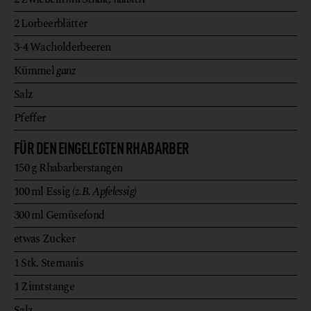
2
Lorbeerblätter
3-4
Wacholderbeeren
Kümmel
ganz
Salz
Pfeffer
FÜR DEN EINGELEGTEN RHABARBER
150
g
Rhabarberstangen
100
ml
Essig
(z.B. Apfelessig)
300
ml
Gemüsefond
etwas
Zucker
1
Stk.
Sternanis
1
Zimtstange
Salz