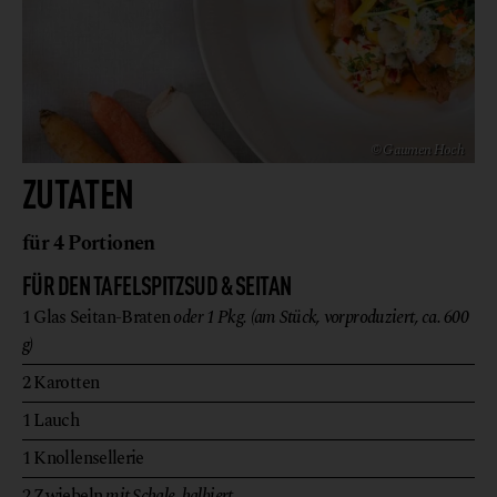
© Gaumen Hoch
ZUTATEN
für 4 Portionen
FÜR DEN TAFELSPITZSUD & SEITAN
1
Glas
Seitan-Braten
oder 1 Pkg. (am Stück, vorproduziert, ca. 600
g)
2
Karotten
1
Lauch
1
Knollensellerie
2
Zwiebeln
mit Schale, halbiert