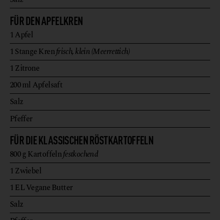
FÜR DEN APFELKREN
1
Apfel
1
Stange
Kren
frisch, klein (Meerrettich)
1
Zitrone
200
ml
Apfelsaft
Salz
Pfeffer
FÜR DIE KLASSISCHEN RÖSTKARTOFFELN
800
g
Kartoffeln
festkochend
1
Zwiebel
1
EL
Vegane Butter
Salz