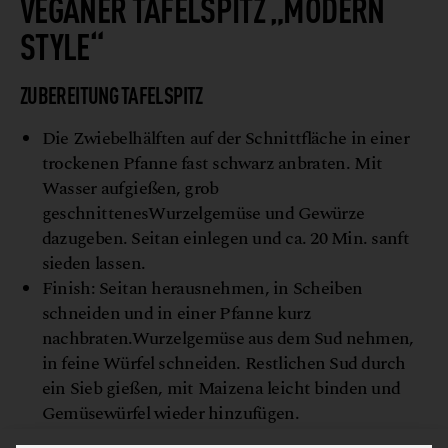
VEGANER TAFELSPITZ „MODERN
STYLE“
ZUBEREITUNG TAFELSPITZ
Die Zwiebelhälften auf der Schnittfläche in einer
trockenen Pfanne fast schwarz anbraten. Mit
Wasser aufgießen, grob
geschnittenesWurzelgemüse und Gewürze
dazugeben. Seitan einlegen und ca. 20 Min. sanft
sieden lassen.
Finish: Seitan herausnehmen, in Scheiben
schneiden und in einer Pfanne kurz
nachbraten.Wurzelgemüse aus dem Sud nehmen,
in feine Würfel schneiden. Restlichen Sud durch
ein Sieb gießen, mit Maizena leicht binden und
Gemüsewürfel wieder hinzufügen.