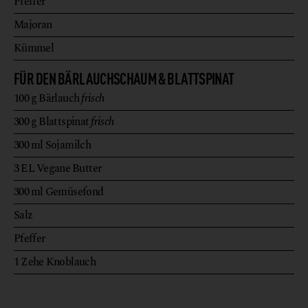
Pfeffer
Majoran
Kümmel
FÜR DEN BÄRLAUCHSCHAUM & BLATTSPINAT
100
g
Bärlauch
frisch
300
g
Blattspinat
frisch
300
ml
Sojamilch
3
EL
Vegane Butter
300
ml
Gemüsefond
Salz
Pfeffer
1
Zehe
Knoblauch
G
a
H
h
©
u
m
e
n
o
c