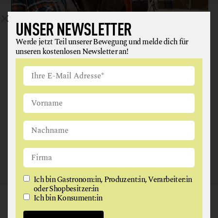
UNSER NEWSLETTER
Werde jetzt Teil unserer Bewegung und melde dich für
unseren kostenlosen Newsletter an!
ANGUS & ARTHUR
FLEISCH + FLEISCHERZEUGNISSE
2326 Maria Lanzendorf
Ich bin Gastronom:in, Produzent:in, Verarbeiter:in
oder Shopbesitzer:in
Ich bin Konsument:in
GAUMEN HOCH