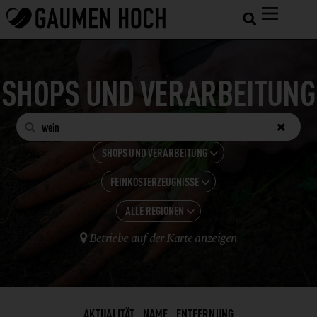
SHOPS UND VERARBEITUNG


SHOPS UND VERARBEITUNG

FEINKOSTERZEUGNISSE
ALLE KATEGORIEN

GASTRONOMIE
ALLE REGIONEN
ALLE ANZEIGEN

HOTELS
Betriebe auf der Karte anzeigen
FEINKOSTERZEUGNISSE

WIEN
SHOPS UND VERARBEITUNG
LANDWIRTSCHAFT
WEINBAU
AKTUALITÄT
NAME
ENTFERNUNG