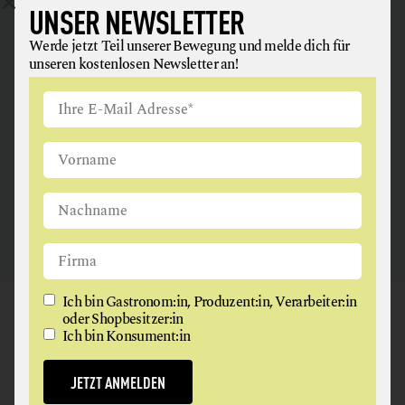
UNSER NEWSLETTER
ANGUS & ARTHUR
Werde jetzt Teil unserer Bewegung und melde dich für
unseren kostenlosen Newsletter an!
FLEISCH + FLEISCHERZEUGNISSE
2326 Maria Lanzendorf
Ich bin Gastronom:in, Produzent:in, Verarbeiter:in
GAUMEN HOCH
oder Shopbesitzer:in
Ich bin Konsument:in
NEWSLETTER
JETZT ANMELDEN
Werde jetzt Teil unserer Bewegung und melde dich für
unseren kostenlosen Newsletter an!