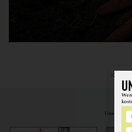
U
Werd
kost
Unsere Bewe
herstell