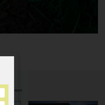
tungsbewusst
ernähren.