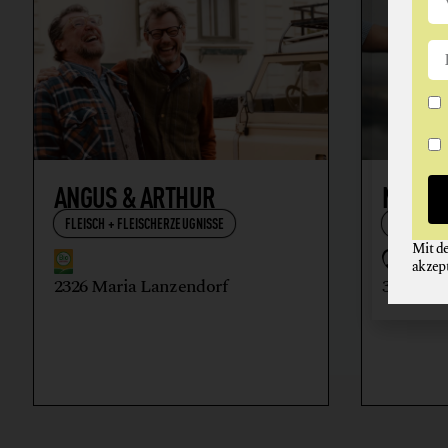
ANGUS & ARTHUR
NIKOL
FLEISCH + FLEISCHERZEUGNISSE
WEIN
Mit d
akzep
2326 Maria Lanzendorf
3512 Ma