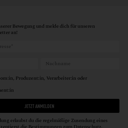
nserer Bewegung und melde dich für unseren
tter an!
om:in, Produzent:in, Verarbeiter:in oder
ent:in
JETZT ANMELDEN
ung erlaubst du die regelmäßige Zusendung eines
kzeptierst die Bestimmungen zum
Datenschutz
.