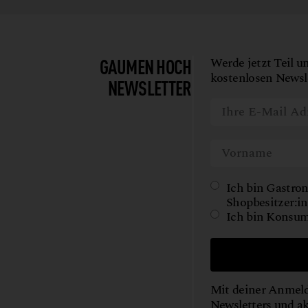
SHOYU
TEE
WILD
GAUMEN HOCH
Werde jetzt Teil u
WORKSHOPS
kostenlosen Newsle
NEWSLETTER
Ich bin Gastron
Shopbesitzer:in
Ich bin Konsum
Mit deiner Anmeld
Newsletters und a