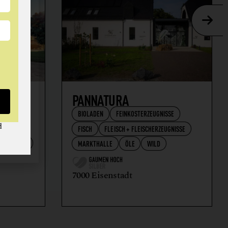
AFT
PANNATURA
BIOLADEN
FEINKOSTERZEUGNISSE
d
FISCH
FLEISCH + FLEISCHERZEUGNISSE
RZEUGNISSE
MARKTHALLE
ÖLE
WILD
7000 Eisenstadt