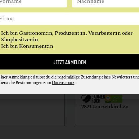
GETRÄNKE
WIEN
GETREIDE
GEWÜRZE
Ich bin Gastronom:in, Produzent:in, Verarbeiter:in oder
KAFFEE
Shopbesitzer:in
Ich bin Konsument:in
KOCHKURSE
MARKTHALLE
AIHOF
BIO-LANDWIRTSCH
JETZT ANMELDEN
MEHL
LILIENHOF
MILCH + MILCHERZEUGNISSE
einer Anmeldung erlaubst du die regelmäßige Zusendung eines Newsletters un
EIER + EIPRODUKTE
GEMÜSE
tierst die Bestimmungen zum
Datenschutz
.
MISO
GETRÄNKE
HONIG + IMKEREIE
utern an der Donau
ÖLE
2821 Lanzenkirchen
REIS
SCHAFKÄSE
SCHOKOLADE