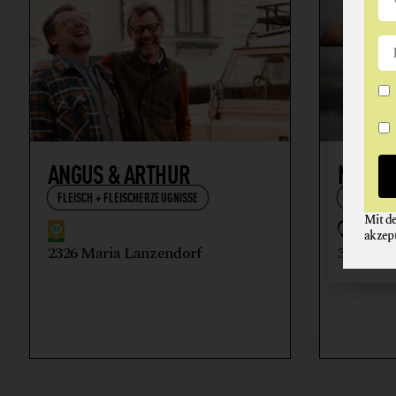
ANGUS & ARTHUR
NIKOL
FLEISCH + FLEISCHERZEUGNISSE
WEIN
Mit d
akzep
2326 Maria Lanzendorf
3512 Ma