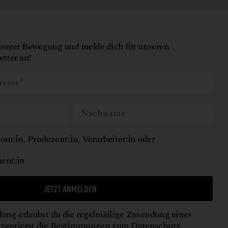
nserer Bewegung und melde dich für unseren
tter an!
om:in, Produzent:in, Verarbeiter:in oder
ent:in
JETZT ANMELDEN
ung erlaubst du die regelmäßige Zusendung eines
kzeptierst die Bestimmungen zum
Datenschutz
.