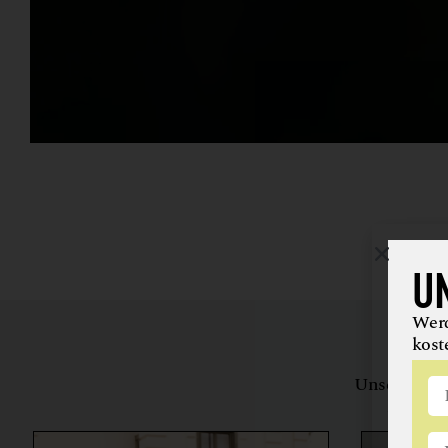
U
Werd
kost
Unsere Bewe
herstell