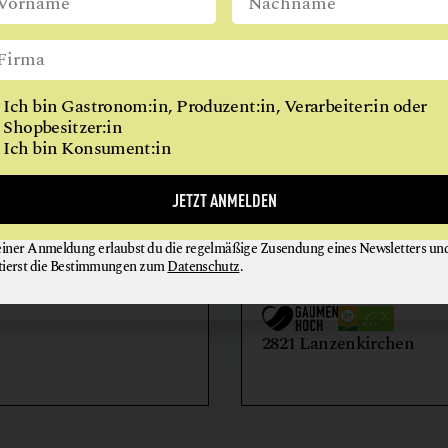
WIEN
Ich bin Gastronom:in, Produzent:in, Verarbeiter:in oder
Shopbesitzer:in
Ich bin Konsument:in
AIHOF
BIO-LANDWIRTSCH
JETZT ANMELDEN
LILIENHOF
einer Anmeldung erlaubst du die regelmäßige Zusendung eines Newsletters un
EIER + EIPRODUKTE
GEMÜSE
tierst die Bestimmungen zum
Datenschutz
.
GETRÄNKE
HONIG + IMKEREIE
utern an der Donau
2821 Lanzenkirchen