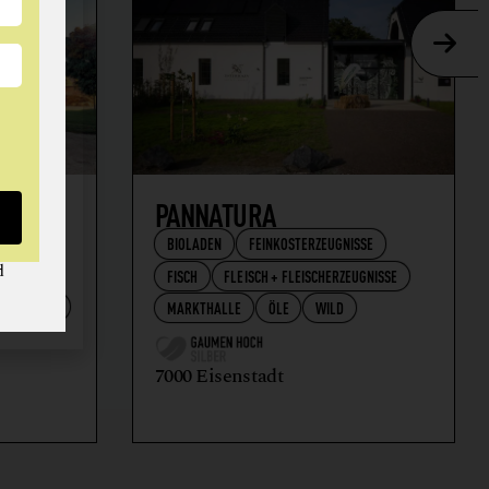
AFT
PANNATURA
BIOLADEN
FEINKOSTERZEUGNISSE
d
FISCH
FLEISCH + FLEISCHERZEUGNISSE
RZEUGNISSE
MARKTHALLE
ÖLE
WILD
7000 Eisenstadt