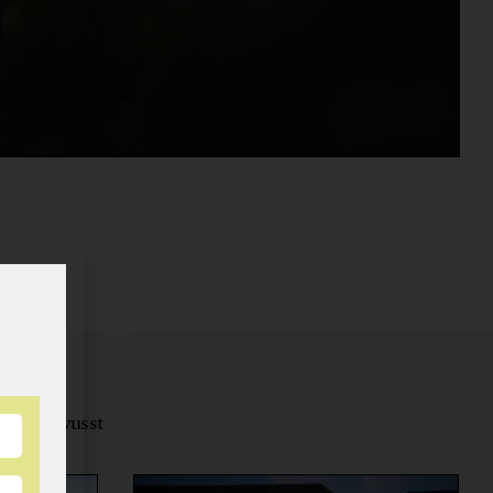
tungsbewusst
ernähren.