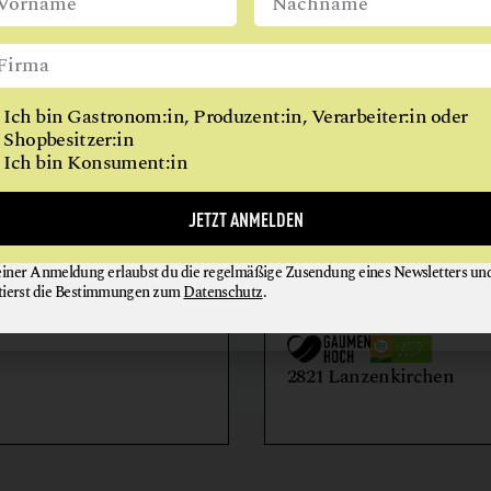
WIEN
Ich bin Gastronom:in, Produzent:in, Verarbeiter:in oder
Shopbesitzer:in
Ich bin Konsument:in
AIHOF
BIO-LANDWIRTSCH
JETZT ANMELDEN
LILIENHOF
einer Anmeldung erlaubst du die regelmäßige Zusendung eines Newsletters un
EIER + EIPRODUKTE
GEMÜSE
tierst die Bestimmungen zum
Datenschutz
.
GETRÄNKE
HONIG + IMKEREIE
utern an der Donau
2821 Lanzenkirchen