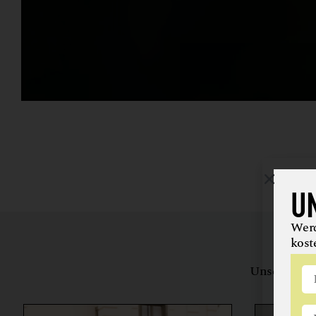
U
Werd
kost
Unsere Bewe
herstell