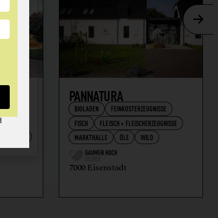
AFT
PANNATURA
BIOLADEN
FEINKOSTERZEUGNISSE
d
FISCH
FLEISCH + FLEISCHERZEUGNISSE
RZEUGNISSE
MARKTHALLE
ÖLE
WILD
7000 Eisenstadt