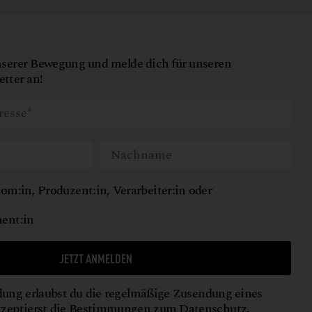
nserer Bewegung und melde dich für unseren
tter an!
om:in, Produzent:in, Verarbeiter:in oder
ent:in
JETZT ANMELDEN
ung erlaubst du die regelmäßige Zusendung eines
kzeptierst die Bestimmungen zum
Datenschutz
.