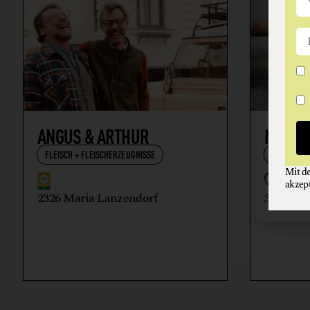
ANGUS & ARTHUR
NIKOL
FLEISCH + FLEISCHERZEUGNISSE
WEIN
Mit d
akzep
2326 Maria Lanzendorf
3512 Ma