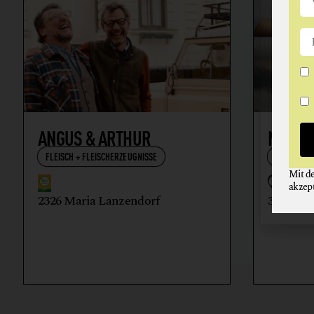
ANGUS & ARTHUR
NIKOL
FLEISCH + FLEISCHERZEUGNISSE
WEIN
Mit d
akzep
2326 Maria Lanzendorf
3512 Ma