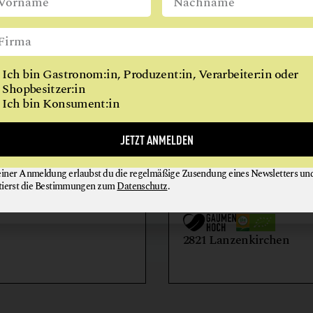
WIEN
Ich bin Gastronom:in, Produzent:in, Verarbeiter:in oder
Shopbesitzer:in
Ich bin Konsument:in
AIHOF
BIO-LANDWIRTSCH
JETZT ANMELDEN
LILIENHOF
einer Anmeldung erlaubst du die regelmäßige Zusendung eines Newsletters un
EIER + EIPRODUKTE
GEMÜSE
tierst die Bestimmungen zum
Datenschutz
.
GETRÄNKE
HONIG + IMKEREIE
utern an der Donau
2821 Lanzenkirchen