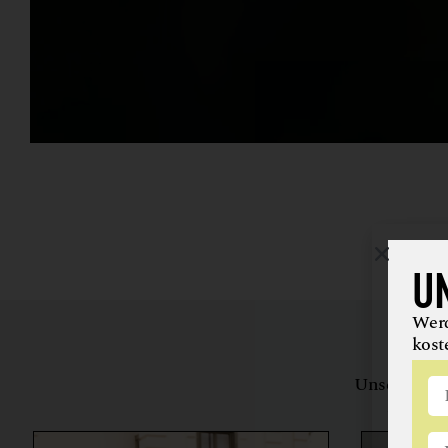
U
Werd
kost
Unsere Bewe
herstell