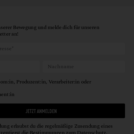
nserer Bewegung und melde dich für unseren
tter an!
om:in, Produzent:in, Verarbeiter:in oder
ent:in
JETZT ANMELDEN
ung erlaubst du die regelmäßige Zusendung eines
kzeptierst die Bestimmungen zum
Datenschutz
.