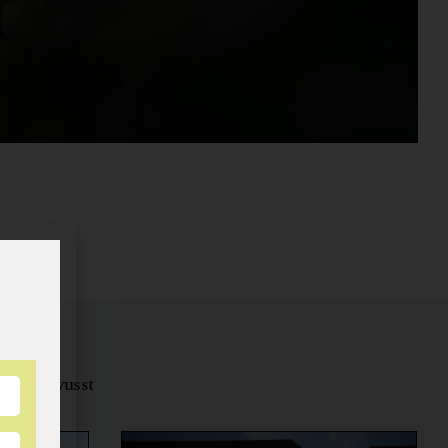
tungsbewusst
ernähren.