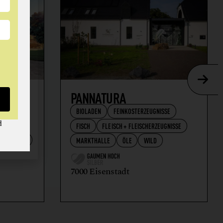
AFT
PANNATURA
BIOLADEN
FEINKOSTERZEUGNISSE
d
FISCH
FLEISCH + FLEISCHERZEUGNISSE
RZEUGNISSE
MARKTHALLE
ÖLE
WILD
7000 Eisenstadt