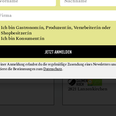
WIEN
Ich bin Gastronom:in, Produzent:in, Verarbeiter:in oder
Shopbesitzer:in
Ich bin Konsument:in
AIHOF
BIO-LANDWIRTSCH
JETZT ANMELDEN
LILIENHOF
einer Anmeldung erlaubst du die regelmäßige Zusendung eines Newsletters un
EIER + EIPRODUKTE
GEMÜSE
tierst die Bestimmungen zum
Datenschutz
.
GETRÄNKE
HONIG + IMKEREIE
utern an der Donau
2821 Lanzenkirchen