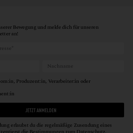
nserer Bewegung und melde dich für unseren
tter an!
om:in, Produzent:in, Verarbeiter:in oder
ent:in
JETZT ANMELDEN
ung erlaubst du die regelmäßige Zusendung eines
kzeptierst die Bestimmungen zum
Datenschutz
.