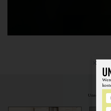
U
Werd
kost
Unsere Bewe
herstell