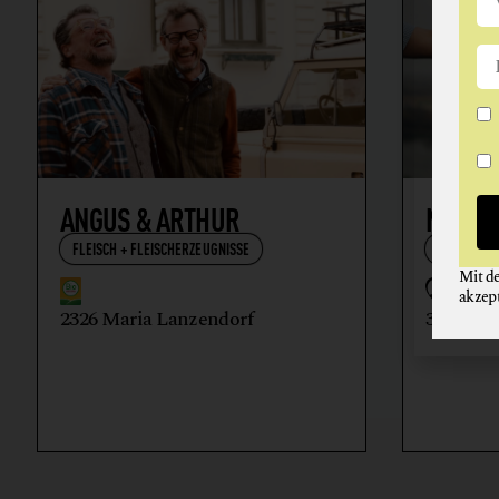
ANGUS & ARTHUR
NIKOL
FLEISCH + FLEISCHERZEUGNISSE
WEIN
Mit d
akzep
2326 Maria Lanzendorf
3512 Ma