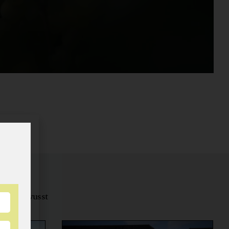
tungsbewusst
ernähren.