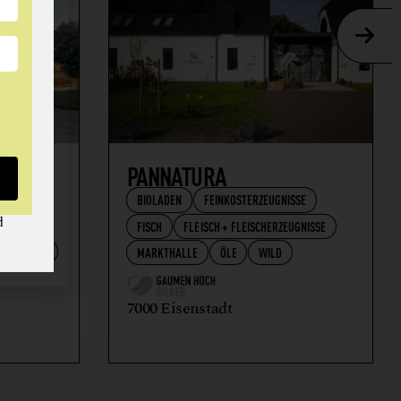
AFT
PANNATURA
BIOLADEN
FEINKOSTERZEUGNISSE
d
FISCH
FLEISCH + FLEISCHERZEUGNISSE
RZEUGNISSE
MARKTHALLE
ÖLE
WILD
7000 Eisenstadt