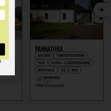
AFT
PANNATURA
BIOLADEN
FEINKOSTERZEUGNISSE
d
FISCH
FLEISCH + FLEISCHERZEUGNISSE
RZEUGNISSE
MARKTHALLE
ÖLE
WILD
7000 Eisenstadt