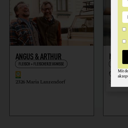
ANGUS & ARTHUR
NIKOL
FLEISCH + FLEISCHERZEUGNISSE
WEIN
Mit d
akzep
2326 Maria Lanzendorf
3512 Ma