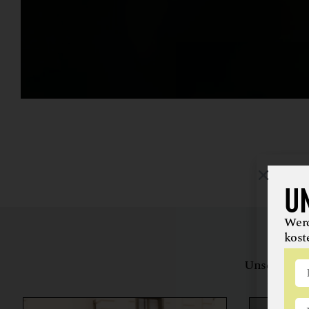
U
Werd
kost
Unsere Bewe
herstell