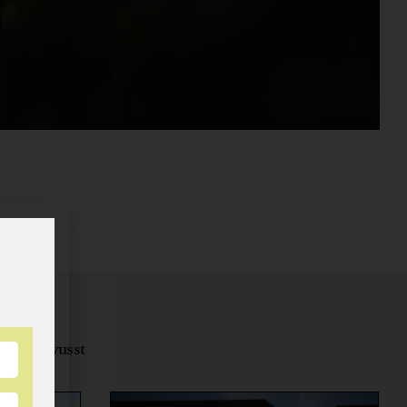
tungsbewusst
ernähren.