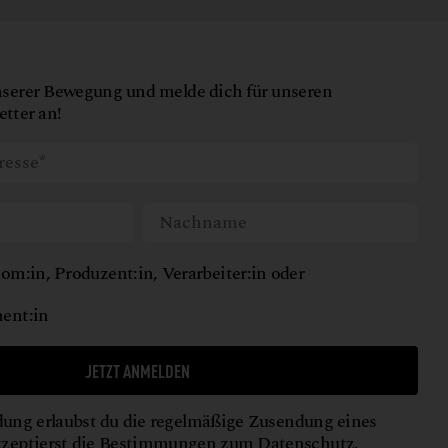
nserer Bewegung und melde dich für unseren
tter an!
om:in, Produzent:in, Verarbeiter:in oder
ent:in
JETZT ANMELDEN
ung erlaubst du die regelmäßige Zusendung eines
kzeptierst die Bestimmungen zum
Datenschutz
.