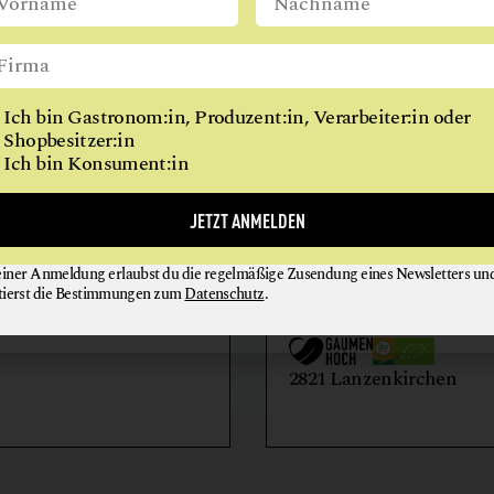
WIEN
Ich bin Gastronom:in, Produzent:in, Verarbeiter:in oder
Shopbesitzer:in
Ich bin Konsument:in
AIHOF
BIO-LANDWIRTSCH
JETZT ANMELDEN
LILIENHOF
einer Anmeldung erlaubst du die regelmäßige Zusendung eines Newsletters un
EIER + EIPRODUKTE
GEMÜSE
tierst die Bestimmungen zum
Datenschutz
.
GETRÄNKE
HONIG + IMKEREIE
utern an der Donau
2821 Lanzenkirchen