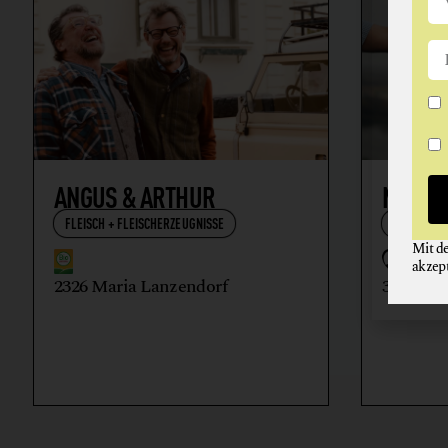
ANGUS & ARTHUR
NIKOL
FLEISCH + FLEISCHERZEUGNISSE
WEIN
Mit d
akzep
2326 Maria Lanzendorf
3512 Ma