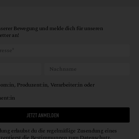
nserer Bewegung und melde dich für unseren
tter an!
om:in, Produzent:in, Verarbeiter:in oder
ent:in
JETZT ANMELDEN
ung erlaubst du die regelmäßige Zusendung eines
kzeptierst die Bestimmungen zum
Datenschutz
.