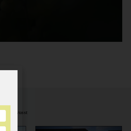
tungsbewusst
ernähren.