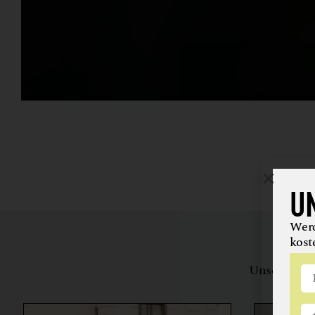
U
Werd
kost
Unsere Bewe
herstell