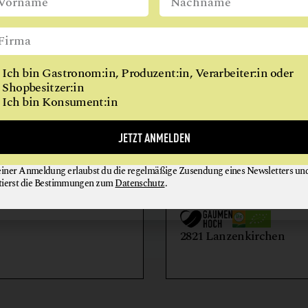
WIEN
Ich bin Gastronom:in, Produzent:in, Verarbeiter:in oder
Shopbesitzer:in
Ich bin Konsument:in
AIHOF
BIO-LANDWIRTSCH
JETZT ANMELDEN
LILIENHOF
einer Anmeldung erlaubst du die regelmäßige Zusendung eines Newsletters un
EIER + EIPRODUKTE
GEMÜSE
tierst die Bestimmungen zum
Datenschutz
.
GETRÄNKE
HONIG + IMKEREIE
utern an der Donau
2821 Lanzenkirchen