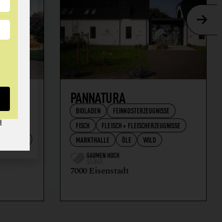
AFT
PANNATURA
BIOLADEN
FEINKOSTERZEUGNISSE
d
FISCH
FLEISCH + FLEISCHERZEUGNISSE
RZEUGNISSE
MARKTHALLE
ÖLE
WILD
7000 Eisenstadt