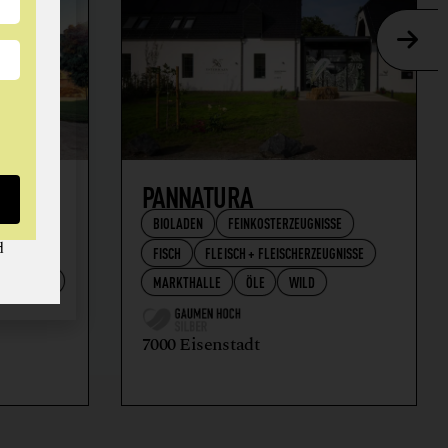
AFT
PANNATURA
BIOLADEN
FEINKOSTERZEUGNISSE
d
FISCH
FLEISCH + FLEISCHERZEUGNISSE
RZEUGNISSE
MARKTHALLE
ÖLE
WILD
7000 Eisenstadt