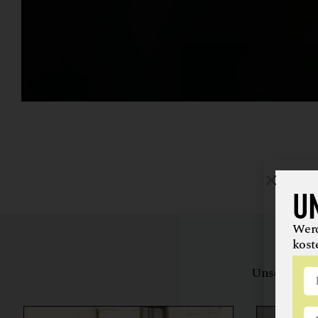
U
Werd
kost
Unsere Bewe
herstell