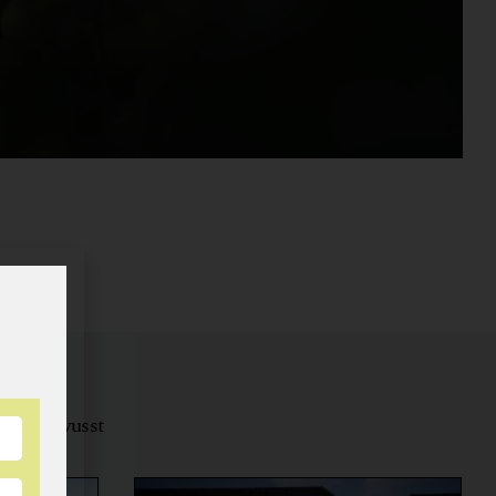
tungsbewusst
ernähren.