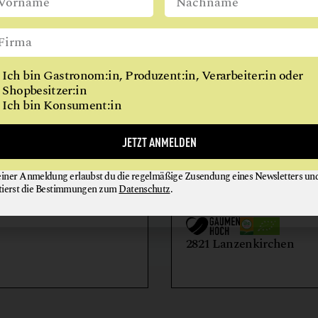
WIEN
Ich bin Gastronom:in, Produzent:in, Verarbeiter:in oder
Shopbesitzer:in
Ich bin Konsument:in
AIHOF
BIO-LANDWIRTSCH
JETZT ANMELDEN
LILIENHOF
einer Anmeldung erlaubst du die regelmäßige Zusendung eines Newsletters un
EIER + EIPRODUKTE
GEMÜSE
tierst die Bestimmungen zum
Datenschutz
.
GETRÄNKE
HONIG + IMKEREIE
utern an der Donau
2821 Lanzenkirchen