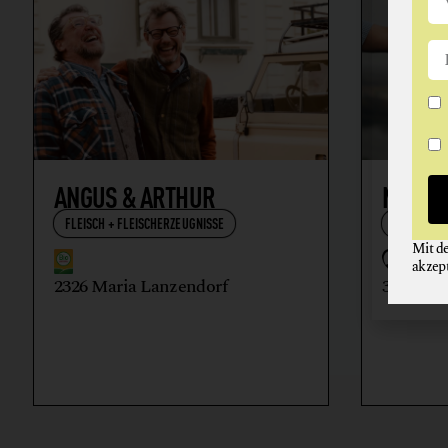
ANGUS & ARTHUR
NIKOL
FLEISCH + FLEISCHERZEUGNISSE
WEIN
Mit d
akzep
2326 Maria Lanzendorf
3512 Ma