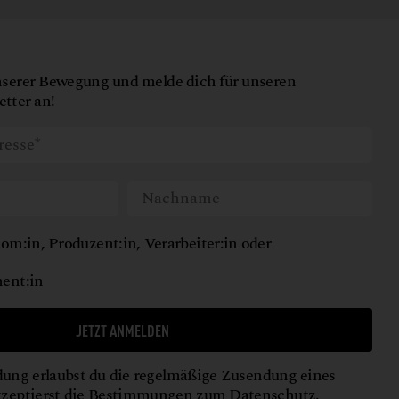
nserer Bewegung und melde dich für unseren
tter an!
om:in, Produzent:in, Verarbeiter:in oder
ent:in
JETZT ANMELDEN
ung erlaubst du die regelmäßige Zusendung eines
kzeptierst die Bestimmungen zum
Datenschutz
.